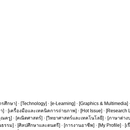
ารศึกษา
] · [
Technology
] · [
e-Learning
] · [
Graphics & Multimedia
] 
ษา
] · [
เครื่องมือและเทคนิคการถ่ายภาพ
] · [
Hot Issue
] · [
Research L
ุณครู
] · [
คณิตศาสตร์
] · [
วิทยาศาสตร์และเทคโนโลยี
] · [
ภาษาต่าง
นธรรม
] · [
ศิลปศึกษาและดนตรี
] · [
การงานอาชีพ
] · [
My Profile
] · [
เ