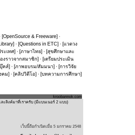
· [
OpenSource & Freeware
] ·
ibrary
] · [
Questions in ETC
] · [
แวดวง
ประเทศ
] · [
ภาษาไทย
] · [
สุขศึกษาและ
รื่องราวจากสมาชิก
] · [
เตรียมประเมิน
๊คส์
] · [
ภาพอบรม/สัมมนา
] · [
การวิจัย
ังคม
] · [
คลิปวิดีโอ
] · [
บทความการศึกษา
]
kroobannok.com
ะลิงค์มาที่เราครับ (มีแบนเนอร์ 2 แบบ)
เว็บนี้ถือกำเนิดเมื่อ 5 มกราคม 2548