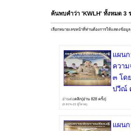
ค้นพบคำว่า 'KWLH' ทั้งหมด 3
เลือกหมายเลขหน้าที่ท่านต้องการให้แสดงข้อมู
แผนกา
ความจ
๓ โดย
ปวีณ์ 
อ่านต่อ
คลิก
(อ่าน 828 ครั้ง)
(0.91%-22 ผู้โหวต)
แผนกา