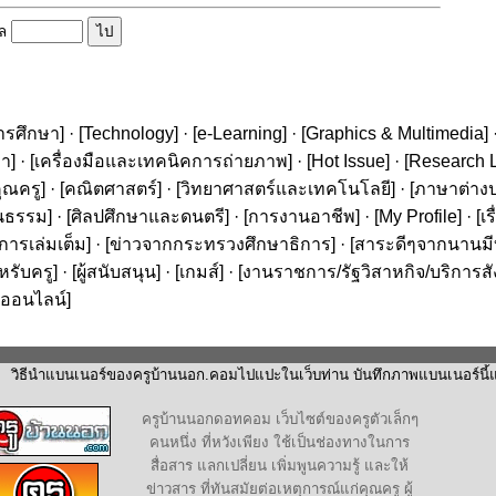
ูล
ารศึกษา
] · [
Technology
] · [
e-Learning
] · [
Graphics & Multimedia
] 
ษา
] · [
เครื่องมือและเทคนิคการถ่ายภาพ
] · [
Hot Issue
] · [
Research L
ุณครู
] · [
คณิตศาสตร์
] · [
วิทยาศาสตร์และเทคโนโลยี
] · [
ภาษาต่าง
นธรรม
] · [
ศิลปศึกษาและดนตรี
] · [
การงานอาชีพ
] · [
My Profile
] · [
เ
ารเล่มเต็ม
] · [
ข่าวจากกระทรวงศึกษาธิการ
] · [
สาระดีๆจากนานมีบุ
หรับครู
] · [
ผู้สนับสนุน
] · [
เกมส์
] · [
งานราชการ/รัฐวิสาหกิจ/บริการส
ออนไลน์
]
วิธีนำแบนเนอร์ของครูบ้านนอก.คอมไปแปะในเว็บท่าน บันทึกภาพแบนเนอร์นี้แล
ครูบ้านนอกดอทคอม เว็บไซต์ของครูตัวเล็กๆ
คนหนึ่ง ที่หวังเพียง ใช้เป็นช่องทางในการ
สื่อสาร แลกเปลี่ยน เพิ่มพูนความรู้ และให้
ข่าวสาร ที่ทันสมัยต่อเหตุการณ์แก่คุณครู ผู้