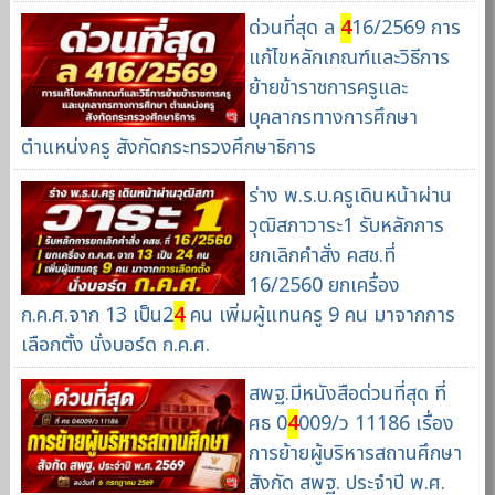
ด่วนที่สุด ล
4
16/2569 การ
แก้ไขหลักเกณฑ์และวิธีการ
ย้ายข้าราชการครูและ
บุคลากรทางการศึกษา
ตำแหน่งครู สังกัดกระทรวงศึกษาธิการ
ร่าง พ.ร.บ.ครูเดินหน้าผ่าน
วุฒิสภาวาระ1 รับหลักการ
ยกเลิกคำสั่ง คสช.ที่
16/2560 ยกเครื่อง
ก.ค.ศ.จาก 13 เป็น2
4
คน เพิ่มผู้แทนครู 9 คน มาจากการ
เลือกตั้ง นั่งบอร์ด ก.ค.ศ.
สพฐ.มีหนังสือด่วนที่สุด ที่
ศธ 0
4
009/ว 11186 เรื่อง
การย้ายผู้บริหารสถานศึกษา
สังกัด สพฐ. ประจำปี พ.ศ.