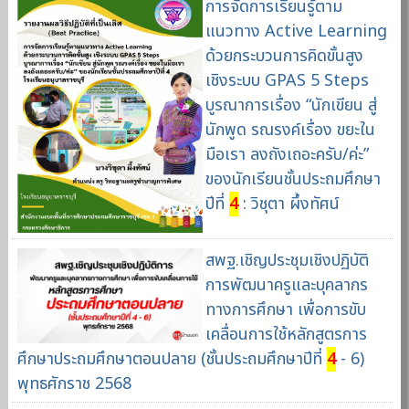
การจัดการเรียนรู้ตาม
แนวทาง Active Learning
ด้วยกระบวนการคิดขั้นสูง
เชิงระบบ GPAS 5 Steps
บูรณาการเรื่อง “นักเขียน สู่
นักพูด รณรงค์เรื่อง ขยะใน
มือเรา ลงถังเถอะครับ/ค่ะ”
ของนักเรียนชั้นประถมศึกษา
ปีที่
4
: วิชุตา ผึ้งทัศน์
สพฐ.เชิญประชุมเชิงปฏิบัติ
การพัฒนาครูและบุคลากร
ทางการศึกษา เพื่อการขับ
เคลื่อนการใช้หลักสูตรการ
ศึกษาประถมศึกษาตอนปลาย (ชั้นประถมศึกษาปีที่
4
- 6)
พุทธศักราช 2568