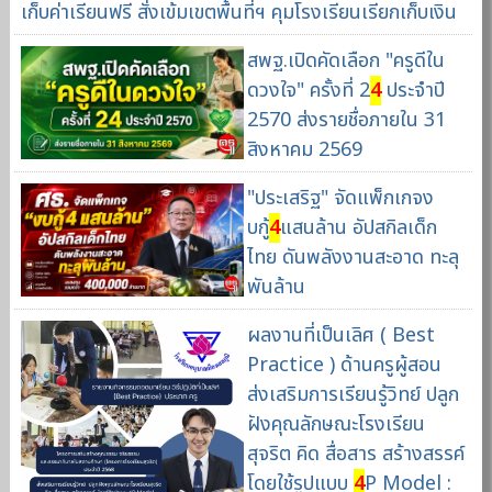
เก็บค่าเรียนฟรี สั่งเข้มเขตพื้นที่ฯ คุมโรงเรียนเรียกเก็บเงิน
สพฐ.เปิดคัดเลือก "ครูดีใน
ดวงใจ" ครั้งที่ 2
4
ประจำปี
2570 ส่งรายชื่อภายใน 31
สิงหาคม 2569
"ประเสริฐ" จัดแพ็กเกจง
บกู้
4
แสนล้าน อัปสกิลเด็ก
ไทย ดันพลังงานสะอาด ทะลุ
พันล้าน
ผลงานที่เป็นเลิศ ( Best
Practice ) ด้านครูผู้สอน
ส่งเสริมการเรียนรู้วิทย์ ปลูก
ฝังคุณลักษณะโรงเรียน
สุจริต คิด สื่อสาร สร้างสรรค์
โดยใช้รูปแบบ
4
P Model :