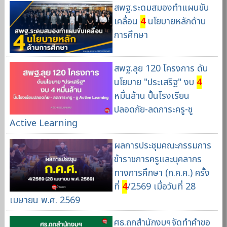
สพฐ.ระดมสมองทำแผนขับ
เคลื่อน
4
นโยบายหลักด้าน
การศึกษา
สพฐ.ลุย 120 โครงการ ดัน
นโยบาย "ประเสริฐ" งบ
4
หมื่นล้าน ปั้นโรงเรียน
ปลอดภัย-ลดภาระครู-ชู
Active Learning
ผลการประชุมคณะกรรมการ
ข้าราชการครูและบุคลากร
ทางการศึกษา (ก.ค.ศ.) ครั้ง
ที่
4
/2569 เมื่อวันที่ 28
เมษายน พ.ศ. 2569
ศธ.ถกสำนักงบฯจัดทำคำขอ