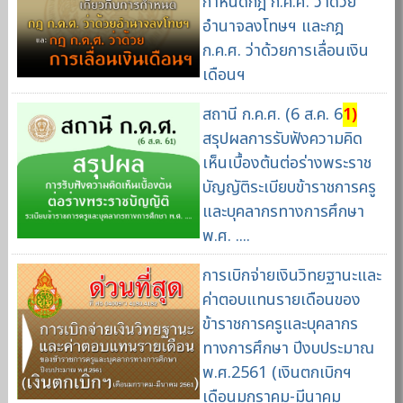
กำหนดกฎ ก.ค.ศ. ว่าด้วย
อำนาจลงโทษฯ และกฎ
ก.ค.ศ. ว่าด้วยการเลื่อนเงิน
เดือนฯ
สถานี ก.ค.ศ. (6 ส.ค. 6
1)
สรุปผลการรับฟังความคิด
เห็นเบื้องต้นต่อร่างพระราช
บัญญัติระเบียบข้าราชการครู
และบุคลากรทางการศึกษา
พ.ศ. ....
การเบิกจ่ายเงินวิทยฐานะและ
ค่าตอบแทนรายเดือนของ
ข้าราชการครูและบุคลากร
ทางการศึกษา ปีงบประมาณ
พ.ศ.2561 (เงินตกเบิกฯ
เดือนมกราคม-มีนาคม