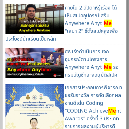
ภายใน 2 สัปดาห์รู้เรื่อง ได้
เห็นสเปคอุปกรณ์เสริม
Anywhere Anyti
Me
"เสมา 2" ชี้ตั้งสเปคสูงเพื่อ
ประโยชน์นักเรียนเป็นหลัก
ศธ.เร่งดำเนินการแจก
อุปกรณ์ตามโครงการ
Anywhere Anyti
Me
รอ
กรมบัญชีกลางอนุมัติสเปค
เอกสารประกอบการพิจารณา
ขอรับรางวัล การคัดเลือกผล
งานดีเด่น Coding
"CODING Achieve
Me
nt
Awards" ครั้งที่ 3 ประเภท
รายการผลงานผู้บริหารดี