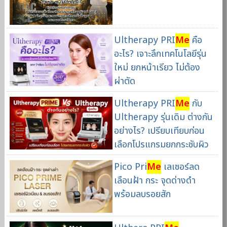
Ultherapy PRI
Me
คือ
อะไร? เจาะลึกเทคโนโลยีรุ่น
ใหม่ ยกหน้าเรียว ไม่ต้อง
ผ่าตัด
Ultherapy PRI
Me
กับ
Ultherapy รุ่นเดิม ต่างกัน
อย่างไร? เปรียบเทียบก่อน
เลือกโปรแกรมยกกระชับผิว
Pico Pri
Me
เลเซอร์ลด
เลือนฝ้า กระ จุดด่างดำ
พร้อมลบรอยสัก