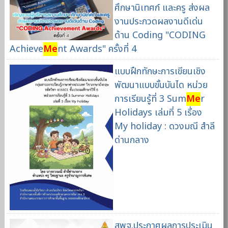
ศึกษานิเทศก์ และครู ส่งผล
งานประกวดผลงานดีเด่น
ด้าน Coding "CODING
Achieve
Me
nt Awards" ครั้งที่ 4
แบบฝึกทักษะการเขียนเชิง
พัฒนาแบบขั้นบันได หน่วย
การเรียนรู้ที่ 3 Sum
Me
r
Holidays เล่มที่ 5 เรื่อง
My holiday : ดวงมณี สำลี
ด่านกลาง
สพฐ.ประกาศผลการประเมิน