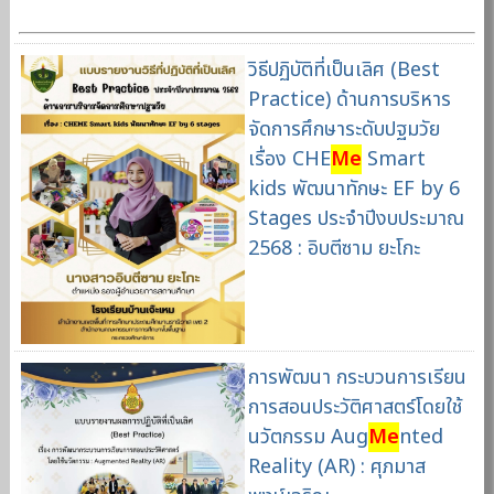
วิธีปฏิบัติที่เป็นเลิศ (Best
Practice) ด้านการบริหาร
จัดการศึกษาระดับปฐมวัย
เรื่อง CHE
Me
Smart
kids พัฒนาทักษะ EF by 6
Stages ประจำปีงบประมาณ
2568 : อิบตีซาม ยะโกะ
การพัฒนา กระบวนการเรียน
การสอนประวัติศาสตร์โดยใช้
นวัตกรรม Aug
Me
nted
Reality (AR) : ศุภมาส