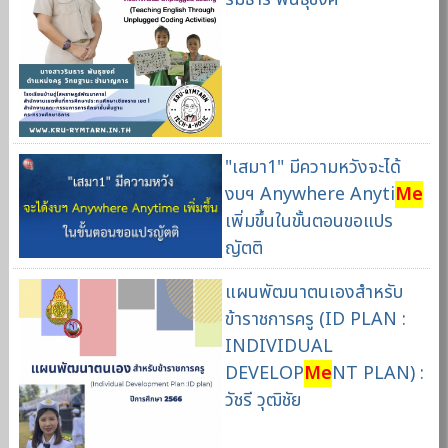
"เสมา1" มีความหวังจะได้
งบฯ Anywhere Anyti
Me
เพิ่มขึ้นในขั้นตอนขอแปร
ญัตติ
แผนพัฒนาตนเองสำหรับ
ข้าราชการครู (ID PLAN :
INDIVIDUAL
DEVELOP
Me
NT PLAN) :
วัชรี วุฒิชัย