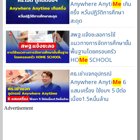
Anywhere Anyti
Me
เกิน
ครึ่ง หวั่นปฏิวัติการศึกษา
สะดุด
สพฐ.แจ้งชะลอการใช้
แนวทางการจัดการศึกษาขั้น
พื้นฐานโดยครอบครัว
HO
Me
SCHOOL
ศธ.เช่าแจกอุปกรณ์
Anywhere Anyti
Me
6
แสนเครื่อง ใช้งบฯ 5 ปีต่อ
เนื่อง1.5หมื่นล้าน
Advertisement