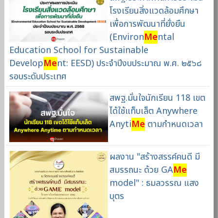
โรงเรียนสิ่งแวดล้อมศึกษา
เพื่อการพัฒนาที่ยั่งยืน
(Environ
Me
ntal
Education School for Sustainable
Develop
Me
nt: EESD) ประจำปีงบประมาณ พ.ศ. ๒๕๖๘
รอบระดับประเทศ
สพฐ.มั่นใจนักเรียน 118 เขต
ได้ใช้แท็บเล็ต Anywhere
Anyti
Me
ตามกำหนดเวลา
ผลงาน "สร้างสรรค์คนดี มี
สมรรถนะ ด้วย GA
Me
model" : ธมลวรรณ แสง
บุตร