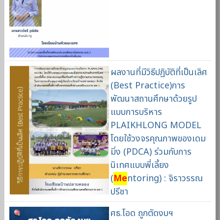
ผลงานที่มีวิธีปฏิบัติที่เป็นเลิศ
(Best Practice)การ
พัฒนาสถานศึกษาด้วยรูป
แบบการบริหาร
PLAIKHLONG MODEL
โดยใช้วงจรคุณภาพของเดม
มิ่ง (PDCA) ร่วมกับการ
นิเทศแบบพี่เลี้ยง
(
Me
ntoring) : จิราวรรณ
ปรีชา
ศธ.โอด ถูกตัดงบฯ