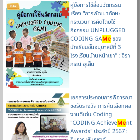
คู่มือการใช้สื่อนวัตกรรม
เรื่อง "การพัฒนาทักษะ
กระบวนการคิดโดยใช้
กิจกรรม UNPLUGGED
CODING GA
Me
ของ
นักเรียนชั้นอนุบาลปีที่ 3
โรงเรียนบ้านหน้าเขา" : จิรา
ภรณ์ อุเส็น
เอกสารประกอบการพิจารณา
ขอรับรางวัล การคัดเลือกผล
งานดีเด่น Coding
"CODING Achieve
Me
nt
Awards" ประจำปี 2567 :
ริมธาร พันธุชงค์