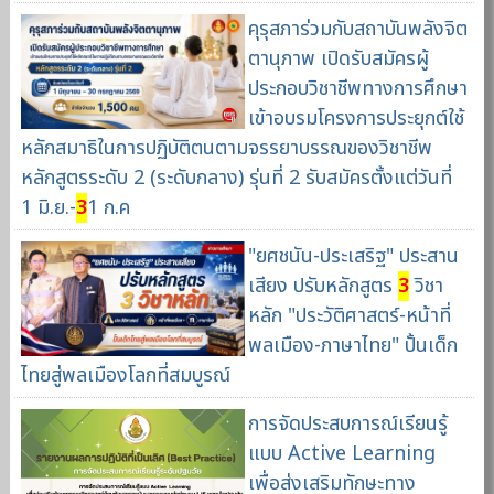
คุรุสภาร่วมกับสถาบันพลังจิต
ตานุภาพ เปิดรับสมัครผู้
ประกอบวิชาชีพทางการศึกษา
เข้าอบรมโครงการประยุกต์ใช้
หลักสมาธิในการปฏิบัติตนตามจรรยาบรรณของวิชาชีพ
หลักสูตรระดับ 2 (ระดับกลาง) รุ่นที่ 2 รับสมัครตั้งแต่วันที่
1 มิ.ย.-
3
1 ก.ค
"ยศชนัน-ประเสริฐ" ประสาน
เสียง ปรับหลักสูตร
3
วิชา
หลัก "ประวัติศาสตร์-หน้าที่
พลเมือง-ภาษาไทย" ปั้นเด็ก
ไทยสู่พลเมืองโลกที่สมบูรณ์
การจัดประสบการณ์เรียนรู้
แบบ Active Learning
เพื่อส่งเสริมทักษะทาง