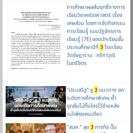
การศึกษาผลสัมฤทธิ์ทางการ
เรียนวิชาคณิตศาสตร์ เรื่อง
เศษส่วน โดยการจัดกิจกรรม
การเรียนรู้ แบบวัฏจักรการ
เรียนรู้ (7E) ของนักเรียนชั้น
ประถมศึกษาปีที่
3
โรงเรียน
วัดรัษฎาราม : กรีฑาวุฒิ
ไมตรีจิตร
"ประเสริฐ" ชู
3
แนวทาง ยก
ระดับการศึกษาพิเศษ ย้ำ
จุดยืนไม่ทิ้งใครไว้ข้างหลัง
แม้เพียงคนเดียว
"สมศ." ลุย
3
ภารกิจ ปั้น