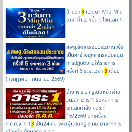
ป้ายยา
3
แว่นตา Miu Miu
ราคาต่ำ 2 หมื่น ดีไซน์เลิศ !
สพฐ.จัดสรรงบประมาณเพื่อ
เป็นค่าจ้างบุคลากรสนับสนุน
การปฏิบัติงานให้ราชการ
ครั้งที่ 6 ระยะเวลา
3
เดือน
(กรกฎาคม - กันยายน 2569)
ร่าง พ.ร.บ.ครูเดินหน้าผ่าน
วุฒิสภาวาระ1 รับหลักการ
ยกเลิกคำสั่ง คสช.ที่
16/2560 ยกเครื่อง
ก.ค.ศ.จาก 1
3
เป็น24 คน เพิ่มผู้แทนครู 9 คน มาจากการ
เลือกตั้ง นั่งบอร์ด ก.ค.ศ.