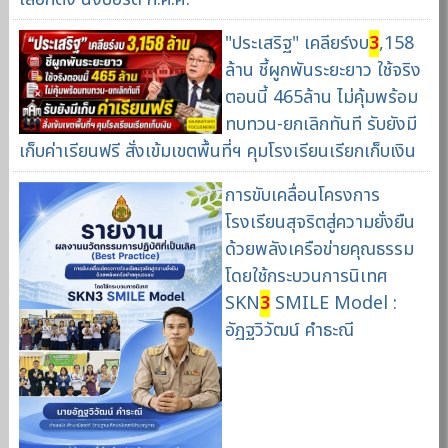
"ประเสริฐ" เคลียร์งบ
3
,158
ล้าน ชี้ผูกพันระยะยาว ใช้จริง
ตอนนี้ 465ล้าน ไม่คุ้มพร้อม
ทบทวน-ยกเลิกทันที รับยังมี
เก็บค่าเรียนฟรี สั่งเข้มเขตพื้นที่ฯ คุมโรงเรียนเรียกเก็บเงิน
การขับเคลื่อนโครงการ
โรงเรียนสุจริตสู่ความยั่งยืน
ด้วยพลังเครือข่ายคุณธรรม
โดยใช้กระบวนการนิเทศ
SKN
3
SMILE Model :
อัฏฐวิวัฒน์ คำธะณี