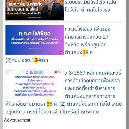
ระบบประเมินใหม่เร็ว-แม่น-
โปร่งใส-นำผลไปใช้จริง
ก.ค.ศ.ไฟเขียว เพิ่มรอง
ศึกษาธิการจังหวัด 27
จังหวัด พร้อมยุบเลิก
ตำแหน่ง
3
8 ค.
(2)ศปบ.จชต.1
3
อัตรา
ว 8/2569 หลักเกณฑ์และวิธี
การคัดเลือกบุคคลเพื่อบรรจุ
และแต่งตั้งเข้ารับราชการ
ตำแหน่งบุคลากรทางการ
ศึกษาอื่นตามมาตรา
3
8 ค. (2) ตำแหน่งประเภททั่วไป ระดับ
ปฏิบัติงาน กรณีที่มีความจำเป็นหรือมีเหตุพิเศษ
Advertisement