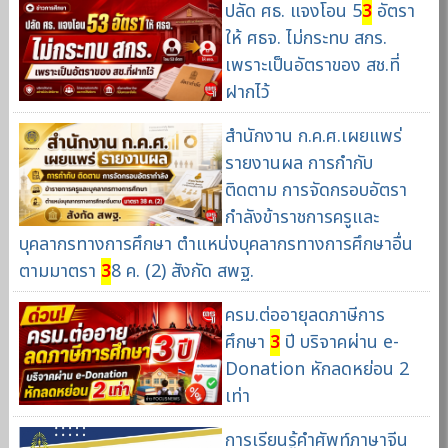
ปลัด ศธ. แจงโอน 5
3
อัตรา
ให้ ศธจ. ไม่กระทบ สกร.
เพราะเป็นอัตราของ สช.ที่
ฝากไว้
สำนักงาน ก.ค.ศ.เผยแพร่
รายงานผล การกำกับ
ติดตาม การจัดกรอบอัตรา
กำลังข้าราชการครูและ
บุคลากรทางการศึกษา ตำแหน่งบุคลากรทางการศึกษาอื่น
ตามมาตรา
3
8 ค. (2) สังกัด สพฐ.
ครม.ต่ออายุลดภาษีการ
ศึกษา
3
ปี บริจาคผ่าน e-
Donation หักลดหย่อน 2
เท่า
การเรียนรู้คำศัพท์ภาษาจีน