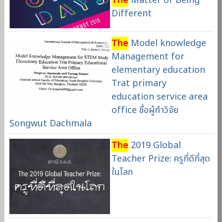
The
Matter of Being
Different
The
Model knowledge
Management for
elementary education
Trat primary
education service area
office ชื่อผู้ทำวิจัย
Songwut Dachmala
The
2019 Global
Teacher Prize: ครูที่ดีที่สุด
ในโลก