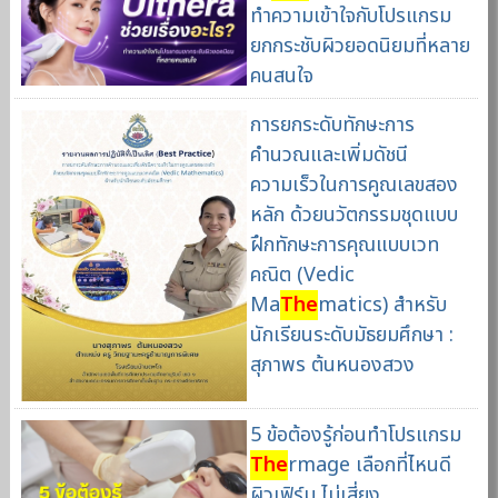
ทำความเข้าใจกับโปรแกรม
ยกกระชับผิวยอดนิยมที่หลาย
คนสนใจ
การยกระดับทักษะการ
คำนวณและเพิ่มดัชนี
ความเร็วในการคูณเลขสอง
หลัก ด้วยนวัตกรรมชุดแบบ
ฝึกทักษะการคุณแบบเวท
คณิต (Vedic
Ma
The
matics) สำหรับ
นักเรียนระดับมัธยมศึกษา :
สุภาพร ต้นหนองสวง
5 ข้อต้องรู้ก่อนทำโปรแกรม
The
rmage เลือกที่ไหนดี
ผิวเฟิร์ม ไม่เสี่ยง