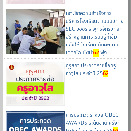
เจาะลึกความสำเร็จการ
บริหารโรงเรียนตามแนวทาง
SLC ของร.ร.พุทธจักรวิทยา
สร้างฐานการเรียนรู้ที่เข้ม
แข็งให้นักเรียน ดันคะแนน
เฉลี่ยโอเน็ตปี’
62
พุ่ง
คุรุสภา ประกาศรายชื่อครู
อาวุโส ประจำปี 25
62
การประกวดรางวัล OBEC
AWARDS ระดับชาติ ครั้งที่
9 ประจำปีการศึกษา 25
62