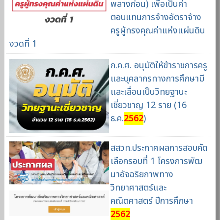
พลางก่อน) เพื่อเป็นค่า
ตอบแทนการจ้างอัตราจ้าง
ครูผู้ทรงคุณค่าแห่งแผ่นดิน
งวดที่ 1
ก.ค.ศ. อนุมัติให้ข้าราชการครู
และบุคลากรทางการศึกษามี
และเลื่อนเป็นวิทยฐานะ
เชี่ยวชาญ 12 ราย (16
ธ.ค.
2562
)
สสวท.ประกาศผลการสอบคัด
เลือกรอบที่ 1 โครงการพัฒ
นาอัจฉริยภาพทาง
วิทยาศาสตร์และ
คณิตศาสตร์ ปีการศึกษา
2562