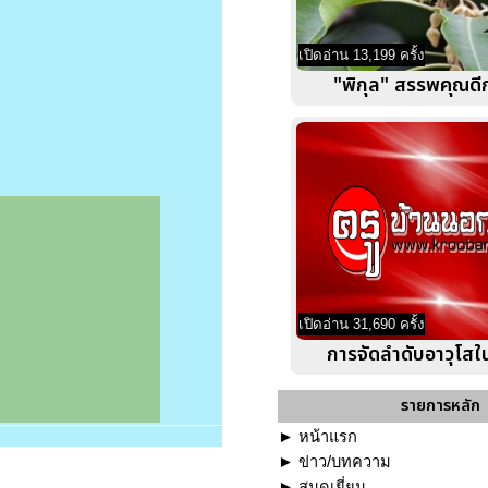
เปิดอ่าน 13,199 ครั้ง
"พิกุล" สรรพคุณดีกว
เปิดอ่าน 31,690 ครั้ง
การจัดลำดับอาวุโส
รายการหลัก
►
หน้าแรก
►
ข่าว/บทความ
►
สมุดเยี่ยม