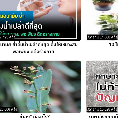
7,495 ครั้ง
เปิดอ่าน 14,808 ครั้ง
ามัย ย้ำดื่มน้ำเปล่าดีที่สุด ดื่มให้เหมาะสม
10 ไ
พอเพียง ดีต่อร่างกาย
23,606 ครั้ง
เปิดอ่าน 15,028 ครั้ง
"ข่าลิง" คืออะไร?
ภาษาอังกฤษเด็ก