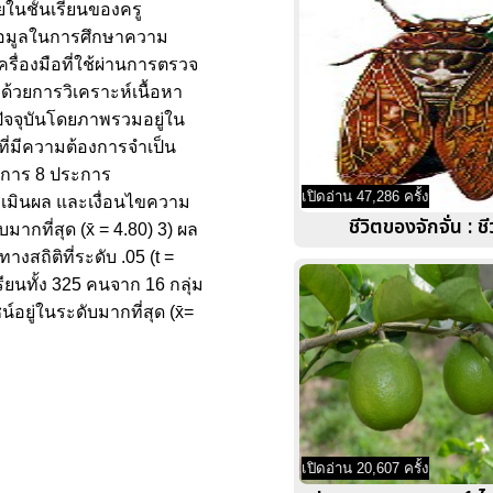
ยในชั้นเรียนของครู
ข้อมูลในการศึกษาความ
ครื่องมือที่ใช้ผ่านการตรวจ
ด้วยการวิเคราะห์เนื้อหา
ปัจจุบันโดยภาพรวมอยู่ใน
บที่มีความต้องการจำเป็น
ักการ 8 ประการ
เปิดอ่าน 47,286 ครั้ง
ะเมินผล และเงื่อนไขความ
ชีวิตของจักจั่น : ช
กที่สุด (x̄ = 4.80) 3) ผล
สถิติที่ระดับ .05 (t =
ียนทั้ง 325 คนจาก 16 กลุ่ม
ยู่ในระดับมากที่สุด (x̄=
เปิดอ่าน 20,607 ครั้ง