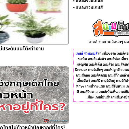
•
แหล่งรวมเกมส์
•
แหล่งรวมเกมส์
เกมส์ รวมเกมส์สนุกๆ ค
ม้ประดับบนโต๊ะทำงาน
เกมส์
รวมเกมส์
เกมส์แข่งรถ
เกมส์ต่อส
ระเบิด
เกมส์แต่งตัว
เกมส์ท่องเที่ยว
ผจญภัย
เกมส์เต้น
เกมส์รถ
เกมส์ดนต
ฝึกสมอง
เกมส์เด็กๆ
เกมส์ปลูกผัก
เกมส
เกมส์ตลก
เกมส์ตัดผม
เกมส์ก้านกล้ว
เลี้ยงสัตว์
เกมส์ผี
เกมส์จับคู่
เกมส์กีฬ
ทักษะ
เกมส์วางแผน
เกมส์จีบหนุ่ม
เก
สี
เกมส์จีบสาว
เกมส์เบ็นเท็น
เกมส์ยิ
เมือง
เกมส์มันส์ๆ
เกมส์แต่งบ้
ไทยไม่ก้าวหน้าปัญหาอยู่ที่ใคร?