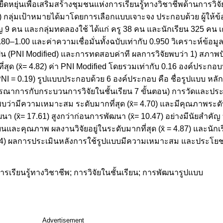
หยุ่นเพื่อเสริมสร้างชุมชนแห่งการเรียนรู้ทางวิชาชีพด้านการวิจั
) กลุ่มเป้าหมายได้มาโดยการเลือกแบบเจาะจง ประกอบด้วย ผู้ให้
าญ 9 คน และกลุ่มทดลองใช้ ได้แก่ ครู 38 คน และนักเรียน 325 คน เ
–1.00 และค่าความเชื่อมั่นทั้งฉบับเท่ากับ 0.950 วิเคราะห์ข้อมูล
ป็น (PNI Modified) และการทดสอบค่าที ผลการวิจัยพบว่า 1) สภาพ
ที่สุด (x̄= 4.82) ค่า PNI Modified โดยรวมเท่ากับ 0.16 องค์ประกอ
(PNI = 0.19) รูปแบบประกอบด้วย 6 องค์ประกอบ คือ ชื่อรูปแบบ หล
บูรณาการกับกระบวนการวิจัยในชั้นเรียน 7 ขั้นตอน) การวัดและปร
บว่ามีความเหมาะสม ระดับมากที่สุด (x̄= 4.70) และมีคุณภาพระดับมา
(x̄= 17.61) สูงกว่าก่อนการพัฒนา (x̄= 10.47) อย่างมีนัยสำคัญ ทาง
และคุณภาพ ผลงานวิจัยอยู่ในระดับมากที่สุด (x̄ = 4.87) และนักเร
ะ 4) ผลการประเมินหลังการใช้รูปแบบมีความเหมาะสม และประโยชน์อ
เรียนรู้ทางวิชาชีพ; การวิจัยในชั้นเรียน; การพัฒนารูปแบบ
Advertisement