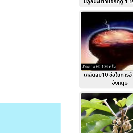
ปลูกมะนาวนอกฤดู 1 ไร่
เปิดอ่าน 69,104 ครั้ง
เคล็ดลับ10 ข้อในการจ
อังกฤษ