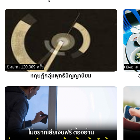
เปิดอ่าน 120,069 ครั้ง
เปิดอ่าน 
ทฤษฎีกลุ่มพุทธิปัญญานิยม