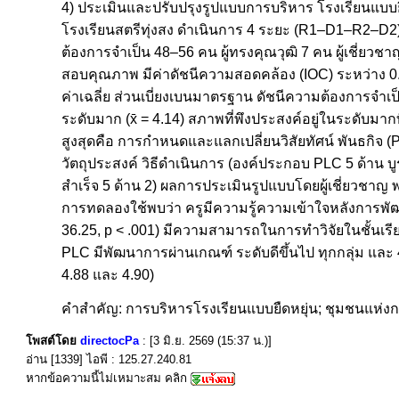
4) ประเมินและปรับปรุงรูปแบบการบริหาร โรงเรียนแบบยืด
โรงเรียนสตรีทุ่งสง ดำเนินการ 4 ระยะ (R1–D1–R2–D2
ต้องการจำเป็น 48–56 คน ผู้ทรงคุณวุฒิ 7 คน ผู้เชี่ยวช
สอบคุณภาพ มีค่าดัชนีความสอดคล้อง (IOC) ระหว่าง 0.80
ค่าเฉลี่ย ส่วนเบี่ยงเบนมาตรฐาน ดัชนีความต้องการจำเ
ระดับมาก (x̄ = 4.14) สภาพที่พึงประสงค์อยู่ในระดับมาก
สูงสุดคือ การกำหนดและแลกเปลี่ยนวิสัยทัศน์ พันธกิจ 
วัตถุประสงค์ วิธีดำเนินการ (องค์ประกอบ PLC 5 ด้าน 
สำเร็จ 5 ด้าน 2) ผลการประเมินรูปแบบโดยผู้เชี่ยวชาญ พ
การทดลองใช้พบว่า ครูมีความรู้ความเข้าใจหลังการพัฒนา 
36.25, p < .001) มีความสามารถในการทำวิจัยในชั้นเรียน
PLC มีพัฒนาการผ่านเกณฑ์ ระดับดีขึ้นไป ทุกกลุ่ม แล
4.88 และ 4.90)
คำสำคัญ: การบริหารโรงเรียนแบบยืดหยุ่น; ชุมชนแห่งการ
โพสต์โดย
directocPa
: [3 มิ.ย. 2569 (15:37 น.)]
อ่าน [1339] ไอพี : 125.27.240.81
หากข้อความนี้ไม่เหมาะสม คลิก