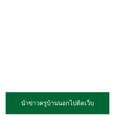
นำข่าวครูบ้านนอกไปติดเว็บ