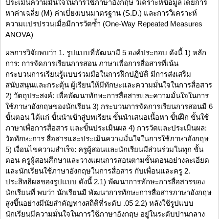
ประเมินความมั่นใจในการใช้ภาษาอังกฤษ วิเคราะห์ข้อมูลโดยการ
หาค่าเฉลี่ย (M) ค่าเบี่ยงเบนมาตรฐาน (S.D.) และการวิเคราะห์
ความแปรปรวนเมื่อมีการวัดซ้ำ (One-Way Repeated Measures
ANOVA)
ผลการวิจัยพบว่า 1. รูปแบบที่พัฒนามี 5 องค์ประกอบ ดังนี้ 1) หลัก
การ: การจัดการเรียนการสอน ภาษาเพื่อการสื่อสารที่เน้น
กระบวนการเรียนรู้แบบร่วมมือในการฝึกปฏิบัติ มีการส่งเสริม
สนับสนุนและกระตุ้น ผู้เรียนให้มีทักษะและความมั่นใจในการสื่อสาร
2) วัตถุประสงค์: เพื่อพัฒนาทักษะการสื่อสารและความมั่นใจในการ
ใช้ภาษาอังกฤษของนักเรียน 3) กระบวนการจัดการเรียนการสอนมี 6
ขั้นตอน ได้แก่ ขั้นนำเข้าสู่บทเรียน ขั้นนำเสนอเนื้อหา ขั้นฝึก ขั้นใช้
ภาษาเพื่อการสื่อสาร และขั้นประเมินผล 4) การวัดและประเมินผล:
วัดทักษะการ สื่อสารและประเมินความมั่นใจในการใช้ภาษาอังกฤษ
5) เงื่อนไขความสำเร็จ: ครูผู้สอนและนักเรียนมีส่วนร่วมในทุก ขั้น
ตอน ครูผู้สอนศึกษาและวางแผนการสอนตามขั้นตอนอย่างละเอียด
และนักเรียนใช้ภาษาอังกฤษในการสื่อสาร กับเพื่อนและครู 2.
ประสิทธิผลของรูปแบบ ดังนี้ 2.1) พัฒนาการทักษะการสื่อสารของ
นักเรียนที่ พบว่า นักเรียนมี พัฒนาการทักษะการสื่อสารภาษาอังกฤษ
สูงขึ้นอย่างมีนัยสำคัญทางสถิติที่ระดับ .05 2.2) หลังใช้รูปแบบ
นักเรียนมีความมั่นใจในการใช้ภาษาอังกฤษ อยู่ในระดับปานกลาง