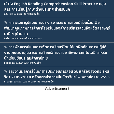
เข้าใจ English Reading Comprehension Skill Practice กลุ่ม
สาระการเรียนรู้ภาษาต่างประเทศ สำหรับนัก
แอ้ม : 2 ก.ค. 2562 เปิด 104429 ครั้ง
✎
การพัฒนารูปแบบการบริหารงานวิชาการแบบมีส่วนร่วมเพื่อ
พัฒนาคุณภาพการศึกษาโรงเรียนองค์การบริหารส่วนจังหวัดสุราษฏร์
ธานี ๓ (บ้านนา)
จุ๋มจิ๋ม : 22 ก.พ. 2562 เปิด 104700 ครั้ง
✎
การพัฒนารูปแบบการจัดการเรียนรู้โดยใช้ชุดฝึกทักษะการปฏิบัติ
งานเกษตร กลุ่มสาระการเรียนรู้การงานอาชีพและเทคโนโลยี สำหรับ
นักเรียนชั้นประถมศึกษาปีที่ 3
peak : 2 ก.ย. 2561 เปิด 104896 ครั้ง
✎
รายงานผลการใช้เอกสารประกอบการสอน วิชาเครื่องส่งวิทยุ รหัส
วิชา 2105-2010 หลักสูตรประกาศนียบัตรวิชาชีพ พุทธศักราช 2556
นายอนุชา วิจารณ์ : 22 มิ.ย. 2564 เปิด 104260 ครั้ง
Advertisement