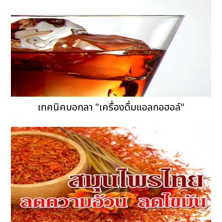
เทคนิคบอกลา "เครื่องดื่มแอลกอฮอล์"