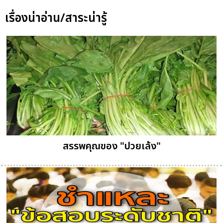
เรื่องน่าอ่าน/สาระน่ารู้
สรรพคุณของ "ปวยเล้ง"