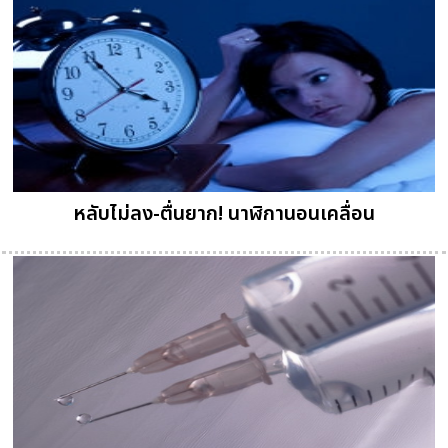
หลับไม่ลง-ตื่นยาก! นาฬิกานอนเคลื่อน