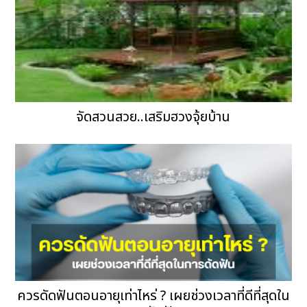
จัดสวนสวย..เสริมฮวงจุ้ยบ้าน
ควรดัดฟันตอนอายุเท่าไหร่ ? เผยช่วงเวลาที่ดีที่สุดใน