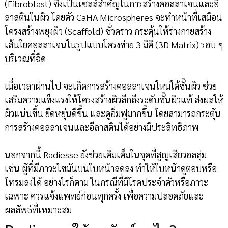
(Fibroblast) ซึ่งเป็นเซลล์สำคัญในการสร้างคอลลาเจนและอี
ลาสตินในผิว โดยตัว CaHA Microspheres จะทำหน้าที่เสมือน
โครงสร้างพยุงผิว (Scaffold) ชั่วคราว กระตุ้นให้ร่างกายสร้าง
เส้นใยคอลลาเจนในรูปแบบโครงข่าย 3 มิติ (3D Matrix) รอบ ๆ
บริเวณที่ฉีด
เมื่อเวลาผ่านไป จะเกิดการสร้างคอลลาเจนใหม่ใต้ชั้นผิว ช่วย
เสริมความแข็งแรงให้โครงสร้างผิวลึกถึงระดับชั้นผิวแท้ ส่งผลให้
ผิวแน่นขึ้น ยืดหยุ่นดีขึ้น และดูอิ่มฟูมากขึ้น โดยสามารถกระตุ้น
การสร้างคอลลาเจนและอีลาสตินได้อย่างมีประสิทธิภาพ
นอกจากนี้ Radiesse ยังช่วยเติมเต็มในจุดที่สูญเสียวอลลุ่ม
เช่น ผู้ที่มีภาวะไขมันบนใบหน้าลดลง ทำให้ใบหน้าดูตอบหรือ
โทรมลงได้ อย่างไรก็ตาม ในกรณีที่มีโรคประจำตัวหรือภาวะ
เฉพาะ ควรแจ้งแพทย์ก่อนทุกครั้ง เพื่อความปลอดภัยและ
ผลลัพธ์ที่เหมาะสม