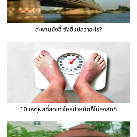
สะพานซังฮี้ ซังฮี้แปลว่าอะไร?
10 เหตุผลที่ลดเท่าไหร่น้ำหนักก็ไม่ลงสักที