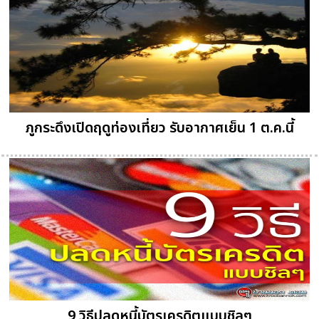
ภูกระดึงเปิดฤดูท่องเที่ยว รับอากาศเย็น 1 ต.ค.นี้
9 วิธีปลดหนี้บัตรเครดิตแบบชิลๆ