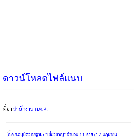
ดาวน์โหลดไฟล์แนบ
ที่มา
สำนักงาน ก.ค.ศ.
ก.ค.ศ.อนุมัติวิทยฐานะ "เชี่ยวชาญ" จำนวน 11 ราย (17 มิถุนายน