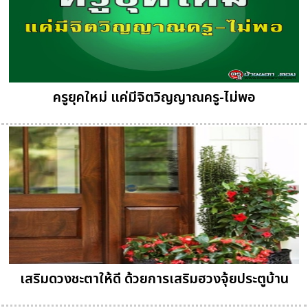
ครูยุคใหม่ แค่มีจิตวิญญาณครู-ไม่พอ
เสริมดวงชะตาให้ดี ด้วยการเสริมฮวงจุ้ยประตูบ้าน