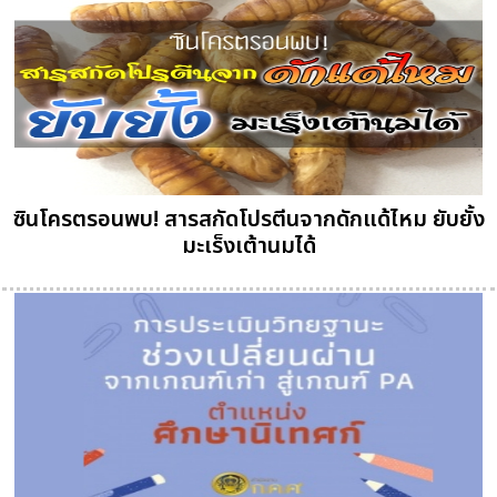
ซินโครตรอนพบ! สารสกัดโปรตีนจากดักแด้ไหม ยับยั้ง
มะเร็งเต้านมได้