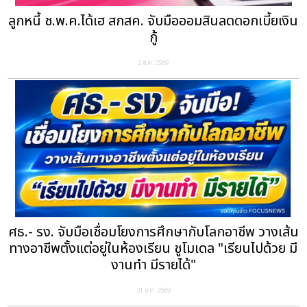
ลูกหนี้ ช.พ.ค.ได้เฮ สกสค. จับมือออมสินลดดอกเบี้ยเงิน
กู้
2 ส.ค. 2569
ศธ.- รง. จับมือเชื่อมโยงการศึกษากับโลกอาชีพ วางเส้น
ทางอาชีพตั้งแต่อยู่ในห้องเรียน ชูโมเดล "เรียนไปด้วย มี
งานทำ มีรายได้"
31 ก.ค. 2569