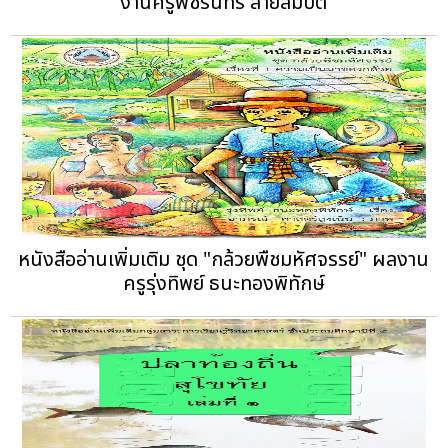
งานครูพัชรินทร์ สายสมบัติ
หนังสืออ่านเพิ่มเติม ชุด "กล้วยพืชมหัศจรรย์" ผลงาน
ครูรุ่งทิพย์ ธนะทองพิทักษ์