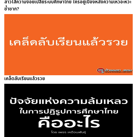
สาวไส้ความง่อยเปลี้ยระบบศึกษาไทย ใครอยู่เบื้องหลังความเหวอะหวะ
ซ้ำซาก?
เคล็ดลับเรียนแล้วรวย