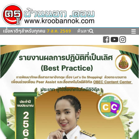
เนื้อหาดีๆสำหรับทุกคน
7 ส.ค. 2569
☰
ค้นหา