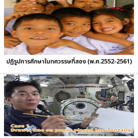
ปฏิรูปการศึกษาในทศวรรษที่สอง (พ.ศ.2552-2561)