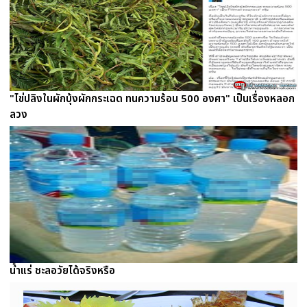
"ไข่ปลิงในผักบุ้งผักกระเฉด ทนความร้อน 500 องศา" เป็นเรื่องหลอก
ลวง
น้ำแร่ ชะลอวัยได้จริงหรือ