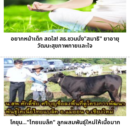
อยากหน้าเด็ก สดใส! สธ.ชวนนั่ง"สมาธิ" ยาอายุ
วัฒนะสุขภาพกายและใจ
โคขุน..."ไทยแบล็ค" ลูกผสมพันธุ์ใหม่ให้เนื้อมาก