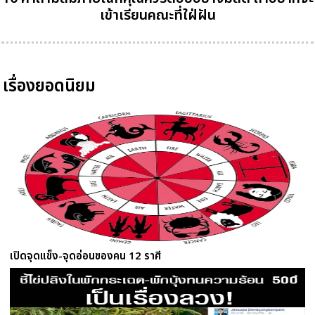
เข้าเรียนคณะที่ใฝ่ฝัน
เรื่องยอดนิยม
เปิดจุดแข็ง-จุดอ่อนของคน 12 ราศี