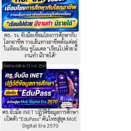
ศธ.- รง. จับมือเชื่อมโยงการศึกษากับ
โลกอาชีพ วางเส้นทางอาชีพตั้งแต่อยู่
ในห้องเรียน ชูโมเดล "เรียนไปด้วย มี
งานทำ มีรายได้"
เปิดอ่าน 648 ☕ 31 ก.ค. 2569
ศธ.จับมือ INET ปฏิวัติข้อมูลการศึกษา
เปิดตัว "EduPass" ดันไทยสู่ยุค MoE
Digital Era 2570