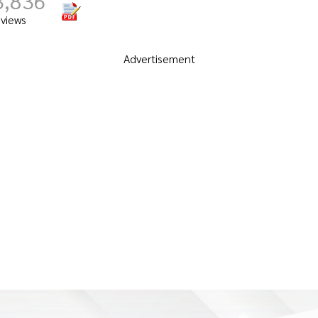
3,836
views
Advertisement