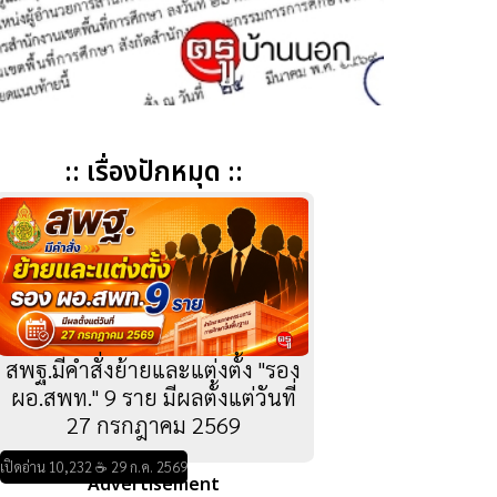
:: เรื่องปักหมุด ::
สพฐ.มีคำสั่งย้ายและแต่งตั้ง "รอง
ผอ.สพท." 9 ราย มีผลตั้งแต่วันที่
27 กรกฎาคม 2569
เปิดอ่าน 10,232 ☕ 29 ก.ค. 2569
Advertisement