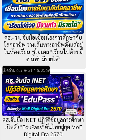
ศธ.- รง. จับมือเชื่อมโยงการศึกษากับ
โลกอาชีพ วางเส้นทางอาชีพตั้งแต่อยู่
ในห้องเรียน ชูโมเดล "เรียนไปด้วย มี
งานทำ มีรายได้"
เปิดอ่าน 627 ☕ 31 ก.ค. 2569
ศธ.จับมือ INET ปฏิวัติข้อมูลการศึกษา
เปิดตัว "EduPass" ดันไทยสู่ยุค MoE
Digital Era 2570