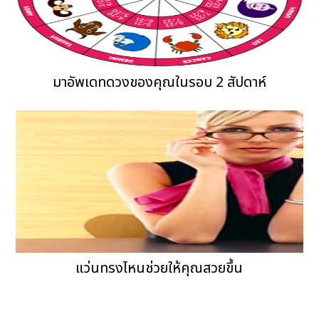
มาอัพเดทดวงของคุณในรอบ 2 สัปดาห์
แว่นทรงไหนช่วยให้คุณสวยขึ้น