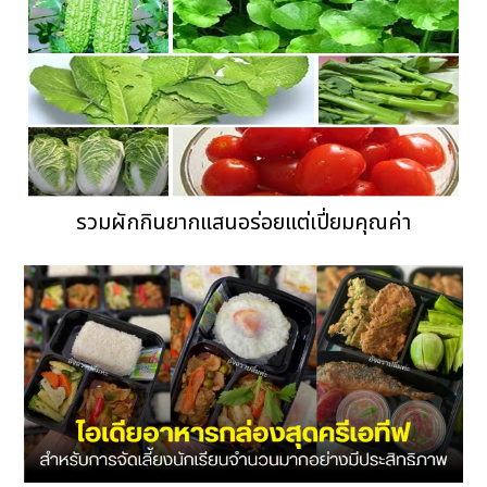
รวมผักกินยากแสนอร่อยแต่เปี่ยมคุณค่า