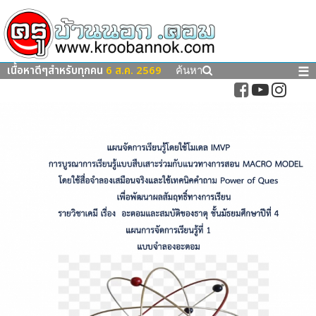
เนื้อหาดีๆสำหรับทุกคน
6 ส.ค. 2569
☰
ค้นหา