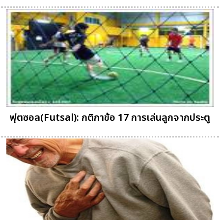
ฟุตซอล(Futsal): กติกาข้อ 17 การเล่นลูกจากประตู