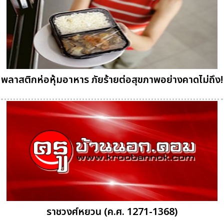
พลาสติกห่อหุ้มอาหาร ภัยร้ายต่อสุขภาพอย่างคาดไม่ถึง!
ราชวงศ์หยวน (ค.ศ. 1271-1368)