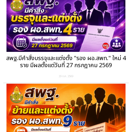
สพฐ.มีคำสั่งบรรจุและแต่งตั้ง "รอง ผอ.สพท." ใหม่ 4
ราย มีผลตั้งแต่วันที่ 27 กรกฎาคม 2569
29 ก.ค. 2569