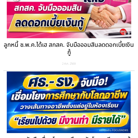
ลูกหนี้ ช.พ.ค.ได้เฮ สกสค. จับมือออมสินลดดอกเบี้ยเงิน
กู้
2 ส.ค. 2569