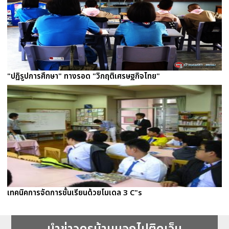
"ปฏิรูปการศึกษา" ทางรอด "วิกฤติเศรษฐกิจไทย"
เทคนิคการจัดการชั้นเรียนด้วยโมเดล 3 C"s