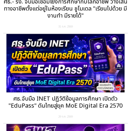
ศธ.- รง. จับมือเชื่อมโยงการศึกษากับโลกอาชีพ วางเส้น
ทางอาชีพตั้งแต่อยู่ในห้องเรียน ชูโมเดล "เรียนไปด้วย มี
งานทำ มีรายได้"
31 ก.ค. 2569
ศธ.จับมือ INET ปฏิวัติข้อมูลการศึกษา เปิดตัว
"EduPass" ดันไทยสู่ยุค MoE Digital Era 2570
29 ก.ค. 2569