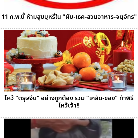
11 ก.พ.นี้ ห้ามสูบบุหรี่ใน "ผับ-เธค-สวนอาหาร-จตุจักร"
ไหว้ "ตรุษจีน" อย่างถูกต้อง รวม "เคล็ด-ของ" ทำพิธี
ไหว้เจ้า!!