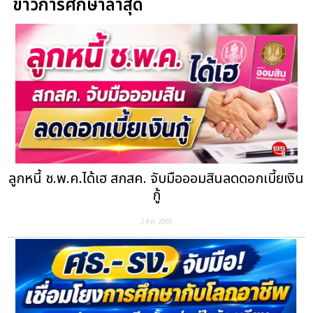
ข่าวการศึกษาล่าสุด
ลูกหนี้ ช.พ.ค.ได้เฮ สกสค. จับมือออมสินลดดอกเบี้ยเงิน
กู้
2 ส.ค. 2569