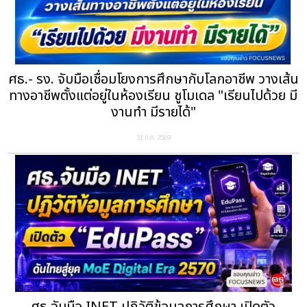
ศธ.- รง. จับมือเชื่อมโยงการศึกษากับโลกอาชีพ วางเส้น
ทางอาชีพตั้งแต่อยู่ในห้องเรียน ชูโมเดล "เรียนไปด้วย มี
งานทำ มีรายได้"
31 ก.ค. 2569