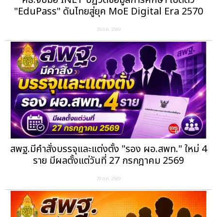
ศธ.จับมือ INET ปฏิวัติข้อมูลการศึกษา เปิดตัว
"EduPass" ดันไทยสู่ยุค MoE Digital Era 2570
29 ก.ค. 2569
สพฐ.มีคำสั่งบรรจุและแต่งตั้ง "รอง ผอ.สพท." ใหม่ 4
ราย มีผลตั้งแต่วันที่ 27 กรกฎาคม 2569
29 ก.ค. 2569