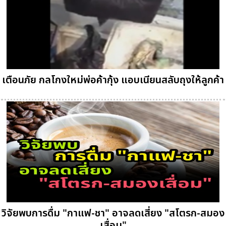
เตือนภัย กลโกงใหม่พ่อค้ากุ้ง แอบเนียนสลับถุงให้ลูกค้า
วิจัยพบการดื่ม "กาแฟ-ชา" อาจลดเสี่ยง "สโตรก-สมอง
เสื่อม"