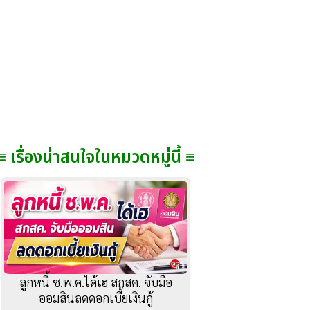
≡ เรื่องน่าสนใจในหมวดหมู่นี้ ≡
ลูกหนี้ ช.พ.ค.ได้เฮ สกสค. จับมือ
ออมสินลดดอกเบี้ยเงินกู้