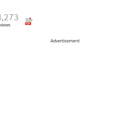
4,273
views
Advertisement