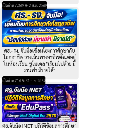
เปิดอ่าน 7,369 ☕ 2 ส.ค. 2569
ศธ.- รง. จับมือเชื่อมโยงการศึกษากับ
โลกอาชีพ วางเส้นทางอาชีพตั้งแต่อยู่
ในห้องเรียน ชูโมเดล "เรียนไปด้วย มี
งานทำ มีรายได้"
เปิดอ่าน 716 ☕ 31 ก.ค. 2569
ศธ.จับมือ INET ปฏิวัติข้อมูลการศึกษา