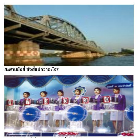
สะพานซังฮี้ ซังฮี้แปลว่าอะไร?