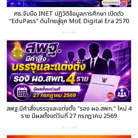
ศธ.จับมือ INET ปฏิวัติข้อมูลการศึกษา เปิดตัว
"EduPass" ดันไทยสู่ยุค MoE Digital Era 2570
29 ก.ค. 2569
สพฐ.มีคำสั่งบรรจุและแต่งตั้ง "รอง ผอ.สพท." ใหม่ 4
ราย มีผลตั้งแต่วันที่ 27 กรกฎาคม 2569
29 ก.ค. 2569