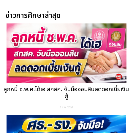
ข่าวการศึกษาล่าสุด
ลูกหนี้ ช.พ.ค.ได้เฮ สกสค. จับมือออมสินลดดอกเบี้ยเงิน
กู้
2 ส.ค. 2569