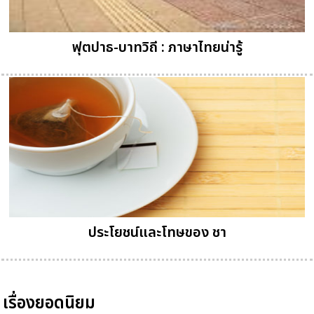
ฟุตปาธ-บาทวิถี : ภาษาไทยน่ารู้
ประโยชน์และโทษของ ชา
เรื่องยอดนิยม