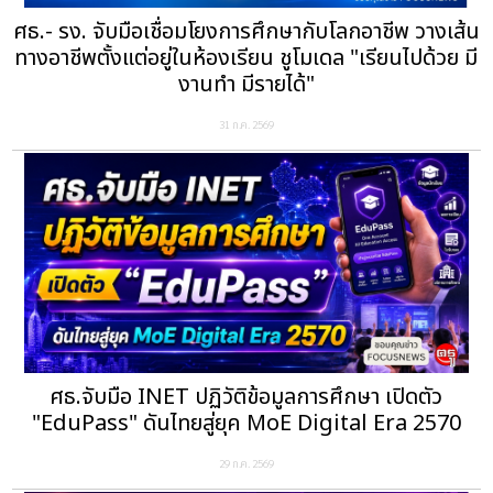
ศธ.- รง. จับมือเชื่อมโยงการศึกษากับโลกอาชีพ วางเส้น
ทางอาชีพตั้งแต่อยู่ในห้องเรียน ชูโมเดล "เรียนไปด้วย มี
งานทำ มีรายได้"
31 ก.ค. 2569
ศธ.จับมือ INET ปฏิวัติข้อมูลการศึกษา เปิดตัว
"EduPass" ดันไทยสู่ยุค MoE Digital Era 2570
29 ก.ค. 2569