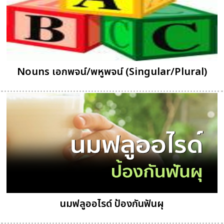
Nouns เอกพจน์/พหูพจน์ (Singular/Plural)
นมฟลูออไรด์ ป้องกันฟันผุ