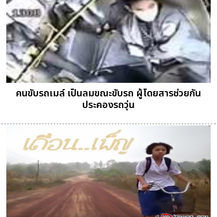
คนขับรถเมล์ เป็นลมขณะขับรถ ผู้โดยสารช่วยกัน
ประคองรถวุ่น