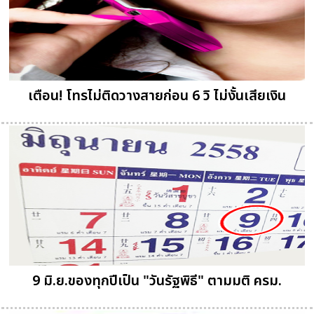
เตือน! โทรไม่ติดวางสายก่อน 6 วิ ไม่งั้นเสียเงิน
9 มิ.ย.ของทุกปีเป็น "วันรัฐพิธี" ตามมติ ครม.