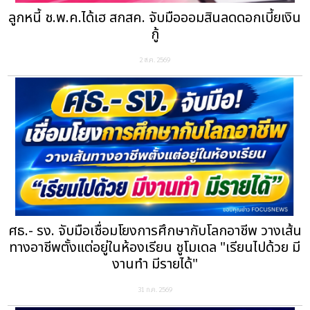
ลูกหนี้ ช.พ.ค.ได้เฮ สกสค. จับมือออมสินลดดอกเบี้ยเงิน
กู้
2 ส.ค. 2569
ศธ.- รง. จับมือเชื่อมโยงการศึกษากับโลกอาชีพ วางเส้น
ทางอาชีพตั้งแต่อยู่ในห้องเรียน ชูโมเดล "เรียนไปด้วย มี
งานทำ มีรายได้"
31 ก.ค. 2569