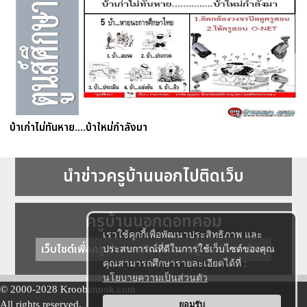
บ้าเก่าไม่ทันหาย....บ้าใหม่กำลังมา
นำข่าวครูบ้านนอกไปติดเว็บ
ครูบ้านนอกดอทคอม
เราใช้คุกกี้เพื่อพัฒนาประสิทธิภาพ และ
เว็บไซต์เพื่อครู ข่าวการศึกษา ความรู้ การศึกษาไทย
ประสบการณ์ที่ดีในการใช้เว็บไซต์ของคุณ
คุณสามารถศึกษารายละเอียดได้ที่ :
นโยบายความเป็นส่วนตัว
© 2000-2028 Kroobannok.com
All rights reserved.
ยอมรับ