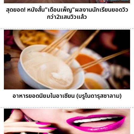
สุดยอด! หนังสั้น"เดือนเพ็ญ"ผลงานนักเรียนยอดวิว
กว่า2แสนวิวแล้ว
อาหารยอดนิยมในอาเซียน (บรูไนดารุสซาลาม)