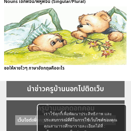
Nouns เอกพจน์/พหูพจน์ (Singular/Plural)
ขอให้หายไวๆ ภาษาอังกฤษคืออะไร
นำข่าวครูบ้านนอกไปติดเว็บ
ครูบ้านนอกดอทคอม
เราใช้คุกกี้เพื่อพัฒนาประสิทธิภาพ และ
เว็บไซต์เพื่อครู ข่าวการศึกษา ความรู้ การศึกษาไทย
ประสบการณ์ที่ดีในการใช้เว็บไซต์ของคุณ
คุณสามารถศึกษารายละเอียดได้ที่ :