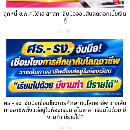
ลูกหนี้ ช.พ.ค.ได้เฮ สกสค. จับมือออมสินลดดอกเบี้ยเงิน
กู้
2 ส.ค. 2569
ศธ.- รง. จับมือเชื่อมโยงการศึกษากับโลกอาชีพ วางเส้น
ทางอาชีพตั้งแต่อยู่ในห้องเรียน ชูโมเดล "เรียนไปด้วย มี
งานทำ มีรายได้"
31 ก.ค. 2569