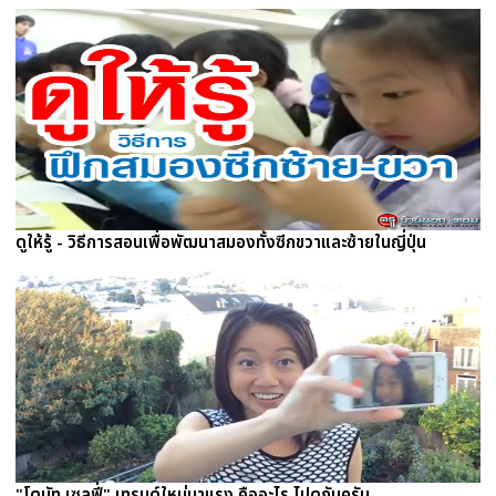
ดูให้รู้ - วิธีการสอนเพื่อพัฒนาสมองทั้งซีกขวาและซ้ายในญี่ปุ่น
"โดนัท เซลฟี่" เทรนด์ใหม่มาแรง คืออะไร ไปดูกันครับ