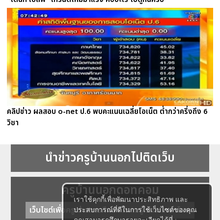
คลิปข่าว ผลสอบ o-net ป.6 พบคะแนนเฉลี่ยโอเน็ต ต่ำกว่าครึ่งถึง 6
วิชา
นำข่าวครูบ้านนอกไปติดเว็บ
ครูบ้านนอกดอทคอม
เราใช้คุกกี้เพื่อพัฒนาประสิทธิภาพ และ
เว็บไซต์เพื่อครู ข่าวการศึกษา ความรู้ การศึกษาไทย
ประสบการณ์ที่ดีในการใช้เว็บไซต์ของคุณ