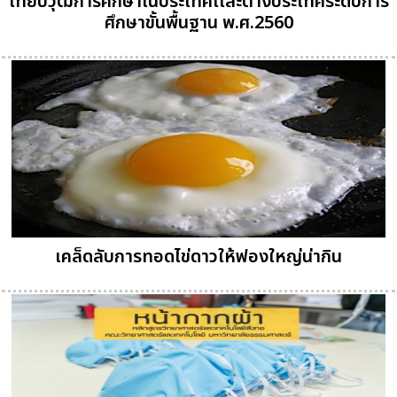
เทียบวุฒิการศึกษาในประเทศเเละต่างประเทศระดับการ
ศึกษาขั้นพื้นฐาน พ.ศ.2560
เคล็ดลับการทอดไข่ดาวให้ฟองใหญ่น่ากิน