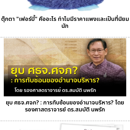
ตุ๊กตา "เฟอร์บี้" คืออะไร ทำไมมีราคาแพงและเป็นที่นิยม
นัก
ยุบ ศธจ.ศจภ? : การทับซ้อนของอำนาจบริหาร? โดย
รองศาสตราจารย์ ดร.สมบัติ นพรัก