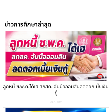
ข่าวการศึกษาล่าสุด
ลูกหนี้ ช.พ.ค.ได้เฮ สกสค. จับมือออมสินลดดอกเบี้ยเงิน
กู้
2 ส.ค. 2569