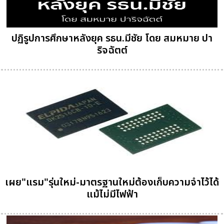
ปฏิรูปการศึกษาหลังยุค รธน.มีชัย โดย สมหมาย ปา
ริจฉัตต์
เผย"แรม"รุ่นใหม่-มาตรฐานใหม่ต้องเก็บความจำไว้ได้
แม้ไม่มีไฟฟ้า