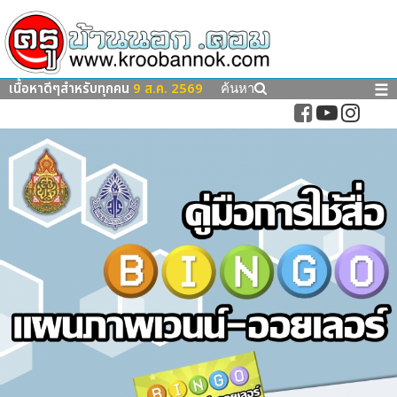
เนื้อหาดีๆสำหรับทุกคน
9 ส.ค. 2569
☰
ค้นหา