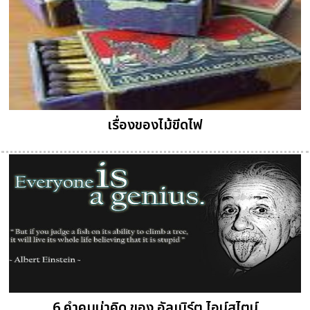
เรื่องของไม้ขีดไฟ
6 คำคมน่าคิด ของ อัลเบิร์ต ไอน์สไตน์