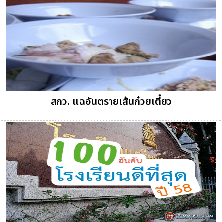
สกว. แฉอันตรายเส้นก๋วยเตี๋ยว