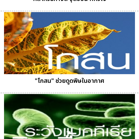
"โกสน" ช่วยดูดพิษในอากาศ