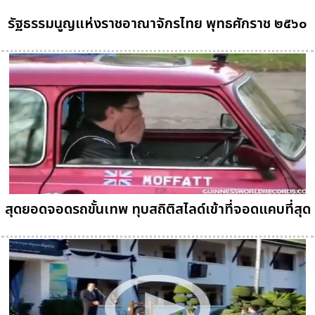
รัฐธรรมนูญแห่งราชอาณาจักรไทย พุทธศักราช ๒๕๖๐
สุดยอดจอดรถขั้นเทพ ทุบสถิติสไลด์เข้าที่จอดแคบที่สุด