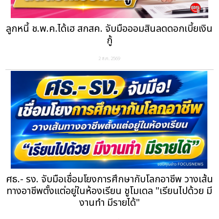
ลูกหนี้ ช.พ.ค.ได้เฮ สกสค. จับมือออมสินลดดอกเบี้ยเงิน
กู้
2 ส.ค. 2569
ศธ.- รง. จับมือเชื่อมโยงการศึกษากับโลกอาชีพ วางเส้น
ทางอาชีพตั้งแต่อยู่ในห้องเรียน ชูโมเดล "เรียนไปด้วย มี
งานทำ มีรายได้"