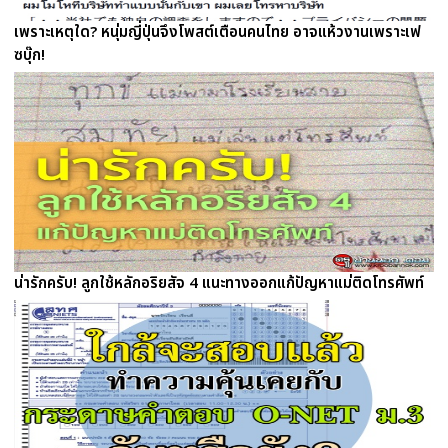
เพราะเหตุใด? หนุ่มญี่ปุ่นจึงโพสต์เตือนคนไทย อาจแห้วงานเพราะเฟ
ซบุ๊ก!
น่ารักครับ! ลูกใช้หลักอริยสัจ 4 แนะทางออกแก้ปัญหาแม่ติดโทรศัพท์