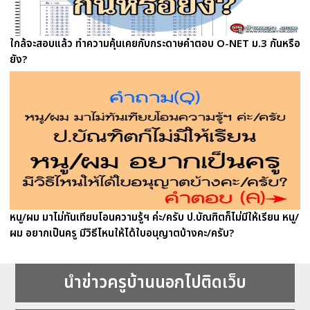
ใกล้จะสอบแล้ว ทำความคุ้นเคยกับกระดาษคำตอบ O-NET ม.3 กันหรือ
ยัง?
หนู/ผม มาไม่ทันเทียบโอนความรู้ฯ ค่ะ/ครับ ป.บัณฑิตก็ไม่มีให้เรียน หนู/
ผม อยากเป็นครู มีวิธีไหนให้ได้ใบอนุญาตบ้างคะ/ครับ?
นำข่าวครูบ้านนอกไปติดเว็บ