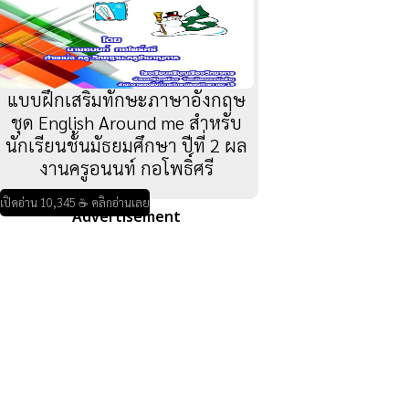
แบบฝึกเสริมทักษะภาษาอังกฤษ
ชุด English Around me สำหรับ
นักเรียนชั้นมัธยมศึกษา ปีที่ 2 ผล
งานครูอนนท์ กอโพธิ์ศรี
เปิดอ่าน 10,345 ☕ คลิกอ่านเลย
Advertisement