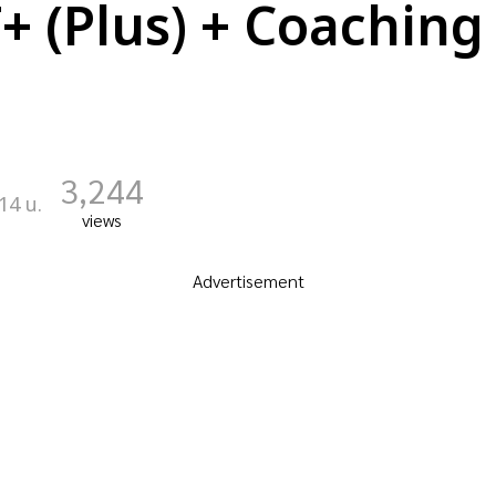
 (Plus) + Coaching 
3,244
14 น.
views
Advertisement