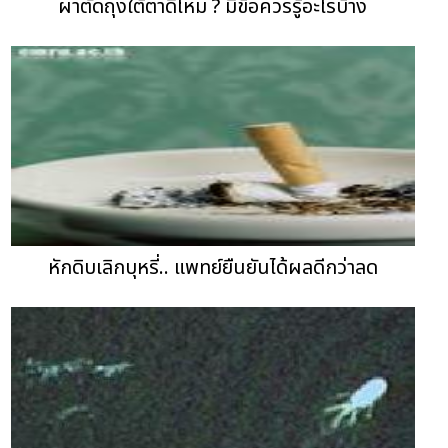
ผ่าตัดถุงใต้ตาดีไหม ? มีข้อควรรู้อะไรบ้าง
หักดิบเลิกบุหรี่.. แพทย์ยืนยันได้ผลดีกว่าลด