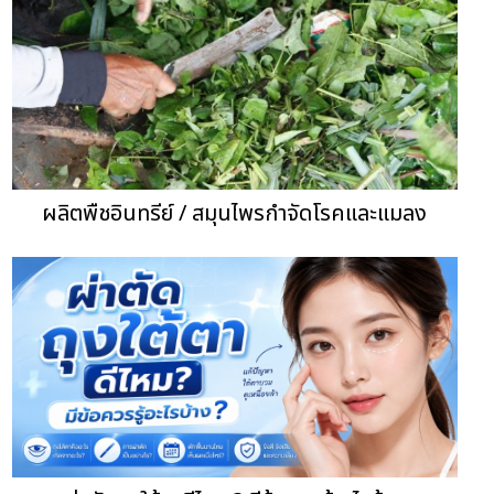
ผลิตพืชอินทรีย์ / สมุนไพรกำจัดโรคและแมลง