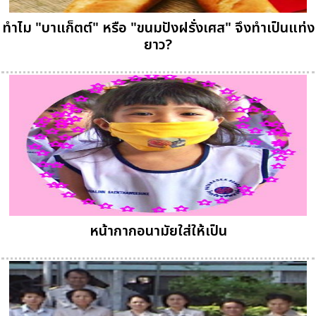
ทำไม "บาแก็ตต์" หรือ "ขนมปังฝรั่งเศส" จึงทำเป็นแท่ง
ยาว?
หน้ากากอนามัยใส่ให้เป็น