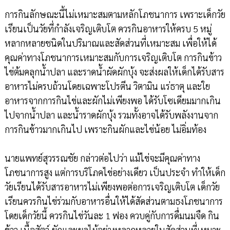
การกินลักษณะนี้ไม่เหมาะสมตามหลักโภชนาการ เพราะเด็กวัย
เรียนเป็นวัยที่กำลังเจริญเติบโต ควรกินอาหารให้ครบ 5 หมู่
หลากหลายชนิดในปริมาณและสัดส่วนที่เหมาะสม เพื่อให้ได้
คุณค่าทางโภชนาการเหมาะสมกับการเจริญเติบโต การกินข้าว
ไข่ต้มคลุกน้ำปลา และราดน้ำผัดผักบุ้ง จะส่งผลให้เด็กได้รับสาร
อาหารไม่ครบถ้วนโดยเฉพาะโปรตีน วิตามิน แร่ธาตุ และใย
อาหารจากการกินไข่และผักไม่เพียงพอ ได้รับโซเดียมมากเกิน
ไปจากน้ำปลา และน้ำราดผักบุ้ง รวมทั้งอาจได้รับพลังงานจาก
การกินข้าวมากเกินไป เพราะกินผักและไข่น้อย ไม่อิ่มท้อง
นายแพทย์สุวรรณชัย กล่าวต่อไปว่า แม้ไข่จะมีคุณค่าทาง
โภชนาการสูง แต่การบริโภคไข่อย่างเดียว เป็นประจำ ทำให้เด็ก
วัยเรียนได้รับสารอาหารไม่เพียงพอต่อการเจริญเติบโต เด็กวัย
เรียนควรกินไข่ร่วมกับอาหารอื่นให้ได้สัดส่วนตามธงโภชนาการ
โดยเด็กวัยนี้ ควรกินไข่วันละ 1 ฟอง ควบคู่กับการดื่มนมจืด กิน
ข้าว เนื้อสัตว์ ผักและผลไม้อย่างหลากหลายในสัดส่วนที่เหมาะ