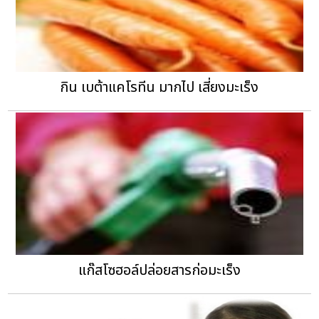
กิน เบต้าแคโรทีน มากไป เสี่ยงมะเร็ง
แก๊สโซฮอล์ปล่อยสารก่อมะเร็ง