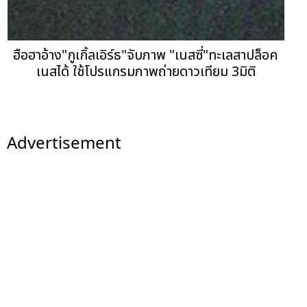
ฮือฮาอ้าง"กูเกิ้ลเอิร์ธ"จับภาพ "เนสซี่"ทะเลสาปล็อค
เนสได้ ใช้โปรแกรมภาพถ่ายดาวเทียม 3มิติ
Advertisement