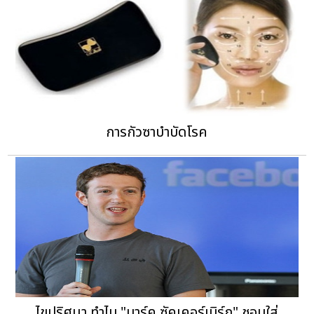
การกัวซาบำบัดโรค
ไขปริศนา ทำไม "มาร์ค ซัคเคอร์เบิร์ก" ชอบใส่