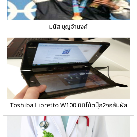
มนัส บุญจำนงค์
Toshiba Libretto W100 มินิโน้ตบุ๊ก2จอสัมผัส