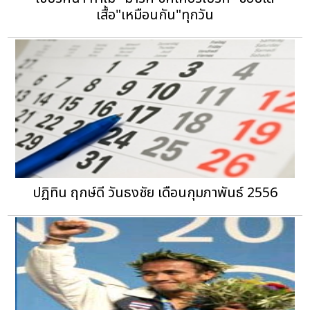
เสื้อ"เหมือนกัน"ทุกวัน
ปฏิทิน ฤกษ์ดี วันธงชัย เดือนกุมภาพันธ์ 2556