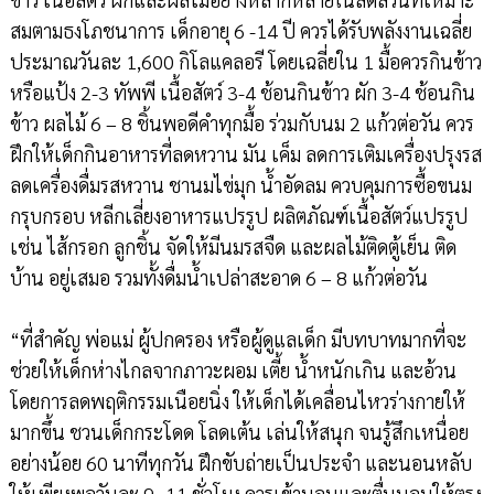
สมตามธงโภชนาการ เด็กอายุ 6 -14 ปี ควรได้รับพลังงานเฉลี่ย
ประมาณวันละ 1,600 กิโลแคลอรี โดยเฉลี่ยใน 1 มื้อควรกินข้าว
หรือแป้ง 2-3 ทัพพี เนื้อสัตว์ 3-4 ช้อนกินข้าว ผัก 3-4 ช้อนกิน
ข้าว ผลไม้ 6 – 8 ชิ้นพอดีคำทุกมื้อ ร่วมกับนม 2 แก้วต่อวัน ควร
ฝึกให้เด็กกินอาหารที่ลดหวาน มัน เค็ม ลดการเติมเครื่องปรุงรส
ลดเครื่องดื่มรสหวาน ชานมไข่มุก น้ำอัดลม ควบคุมการซื้อขนม
กรุบกรอบ หลีกเลี่ยงอาหารแปรรูป ผลิตภัณฑ์เนื้อสัตว์แปรรูป
เช่น ไส้กรอก ลูกชิ้น จัดให้มีนมรสจืด และผลไม้ติดตู้เย็น ติด
บ้าน อยู่เสมอ รวมทั้งดื่มน้ำเปล่าสะอาด 6 – 8 แก้วต่อวัน
“ที่สำคัญ พ่อแม่ ผู้ปกครอง หรือผู้ดูแลเด็ก มีบทบาทมากที่จะ
ช่วยให้เด็กห่างไกลจากภาวะผอม เตี้ย น้ำหนักเกิน และอ้วน
โดยการลดพฤติกรรมเนือยนิ่ง ให้เด็กได้เคลื่อนไหวร่างกายให้
มากขึ้น ชวนเด็กกระโดด โลดเต้น เล่นให้สนุก จนรู้สึกเหนื่อย
อย่างน้อย 60 นาทีทุกวัน ฝึกขับถ่ายเป็นประจำ และนอนหลับ
ให้เพียงพอวันละ 9- 11 ชั่วโมง ควรเข้านอนและตื่นนอนให้ตรง