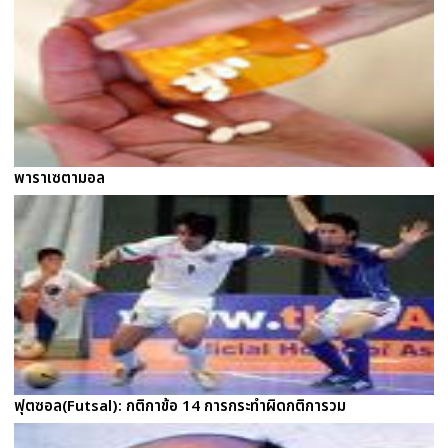
พาราเซตามอล
ฟุตซอล(Futsal): กติกาข้อ 14 การกระทำผิดกติการวม