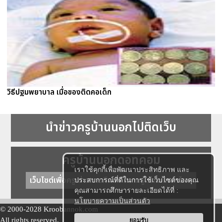
วิธีปฐมพยาบาล เมื่อของติดคอเด็ก
นำข่าวครูบ้านนอกไปติดเว็บ
ครูบ้านนอกดอทคอม
เราใช้คุกกี้เพื่อพัฒนาประสิทธิภาพ และ
เว็บไซต์เพื่อครู ข่าวการศึกษา ความรู้ การศึกษาไทย
ประสบการณ์ที่ดีในการใช้เว็บไซต์ของคุณ
คุณสามารถศึกษารายละเอียดได้ที่ :
นโยบายความเป็นส่วนตัว
© 2000-2028 Kroobannok.com
All rights reserved.
ยอมรับ