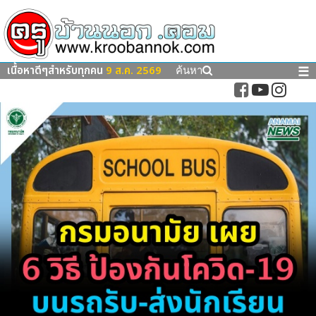
เนื้อหาดีๆสำหรับทุกคน
9 ส.ค. 2569
☰
ค้นหา