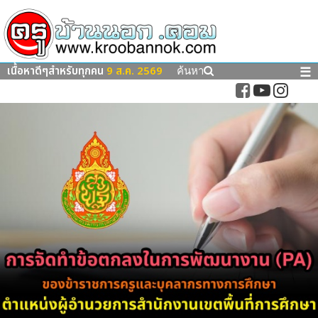
เนื้อหาดีๆสำหรับทุกคน
9 ส.ค. 2569
☰
ค้นหา