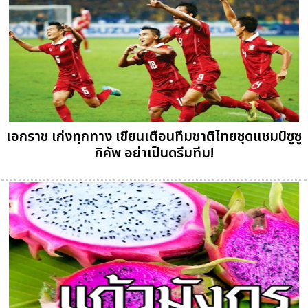
เอกราช เก่งทุกทาง เขียนเตือนทีมชาติไทยชุดแชมป์ซูซู
กิคัพ อย่าเป็นดรีมทีม!