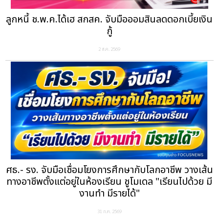
ลูกหนี้ ช.พ.ค.ได้เฮ สกสค. จับมือออมสินลดดอกเบี้ยเงิน
กู้
2 ส.ค. 2569
ศธ.- รง. จับมือเชื่อมโยงการศึกษากับโลกอาชีพ วางเส้น
ทางอาชีพตั้งแต่อยู่ในห้องเรียน ชูโมเดล "เรียนไปด้วย มี
งานทำ มีรายได้"
31 ก.ค. 2569