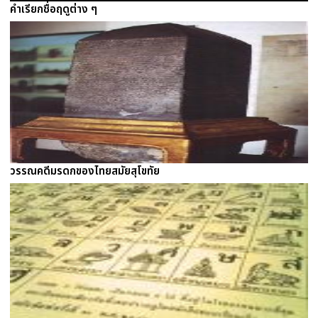
คำเรียกชื่อฤดูต่าง ๆ
วรรณคดีมรดกของไทยสมัยสุโขทัย