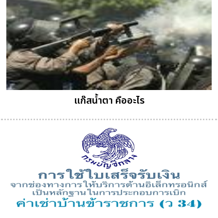
แก๊สน้ำตา คืออะไร