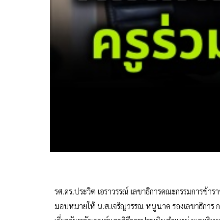
รศ.ดร.ประวิต เอราวรรณ์ เลขาธิการคณะกรรมการข้าราชกา
มอบหมายให้ น.ส.เจริญวรรณ หนูนาค รองเลขาธิการ ก.