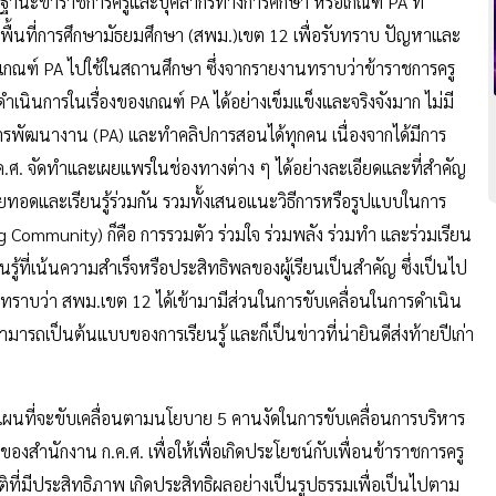
ยฐานะข้าราชการครูและบุคลากรทางการศึกษา หรือเกณฑ์ PA ที่
ื้นที่การศึกษามัธยมศึกษา (สพม.)เขต 12 เพื่อรับทราบ ปัญหาและ
เกณฑ์ PA ไปใช้ในสถานศึกษา ซึ่งจากรายงานทราบว่าข้าราชการครู
นินการในเรื่องของเกณฑ์ PA ได้อย่างเข็มแข็งและจริงจังมาก ไม่มี
รพัฒนางาน (PA) และทำคลิปการสอนได้ทุกคน เนื่องจากได้มีการ
ก.ค.ศ. จัดทำและเผยแพร่ในช่องทางต่าง ๆ ได้อย่างละเอียดและที่สำคัญ
ายทอดและเรียนรู้ร่วมกัน รวมทั้งเสนอแนะวิธีการหรือรูปแบบในการ
 Community) ก็คือ การรวมตัว ร่วมใจ ร่วมพลัง ร่วมทำ และร่วมเรียน
ยนรู้ที่เน้นความสำเร็จหรือประสิทธิพลของผู้เรียนเป็นสำคัญ ซึ่งเป็นไป
ราบว่า สพม.เขต 12 ได้เข้ามามีส่วนในการขับเคลื่อนในการดำเนิน
สามารถเป็นต้นแบบของการเรียนรู้ และก็เป็นข่าวที่น่ายินดีส่งท้ายปีเก่า
แผนที่จะขับเคลื่อนตามนโยบาย 5 คานงัดในการขับเคลื่อนการบริหาร
ำนักงาน ก.ค.ศ. เพื่อให้เพื่อเกิดประโยชน์กับเพื่อนข้าราชการครู
ี่มีประสิทธิภาพ เกิดประสิทธิผลอย่างเป็นรูปธรรมเพื่อเป็นไปตาม