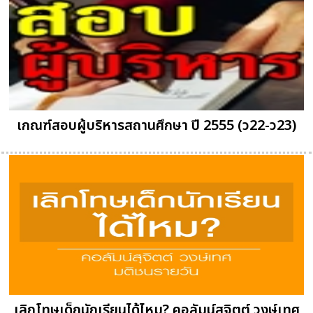
เกณฑ์สอบผู้บริหารสถานศึกษา ปี 2555 (ว22-ว23)
เลิกโทษเด็กนักเรียนได้ไหม? คอลัมน์สุจิตต์ วงษ์เทศ