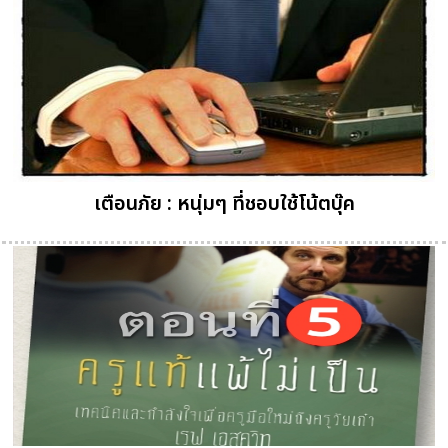
เตือนภัย : หนุ่มๆ ที่ชอบใช้โน้ตบุ๊ค