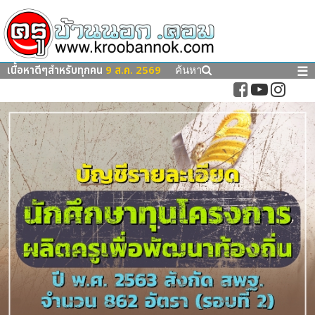
เนื้อหาดีๆสำหรับทุกคน
9 ส.ค. 2569
☰
ค้นหา