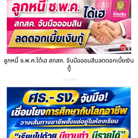
ลูกหนี้ ช.พ.ค.ได้เฮ สกสค. จับมือออมสินลดดอกเบี้ยเงิน
กู้
2 ส.ค. 2569