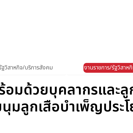
ัฐวิสาหกิจ/บริการสังคม
งานราชการ/รัฐวิสาหก
้อมด้วยบุคลากรและลูก
มนุมลูกเสือบำเพ็ญประโ