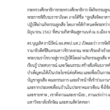
กระทรวงศึกษาธิการกระทรวงศึกษาธิการ จัดกิจกรรมลูก
พระราชพิธีบรมราชาภิเษก ภายใต้ชื่อ “ลูกเสือจิตอาส
ปฏิบัติผ่านกิจกรรมลูกเสือ โดยภาคใต้กำหนดจัดระหว่างว
มิถุนายน 2562 ที่สนามกีฬาติณสูลานนท์ ณ อ.เมือง 
ดร.บุญเลิศ ธานีรัตน์ ผอ.สพป.นศ.2 เปิดเผยว่า การจั
รามาธิบดีศรีสินทรมหาวชิราลงกรณ พระวชิรเกล้าเจ้า
พระบรมราโชบายสู่การปฏิบัติโดยผ่านกิจกรรมลูกเสือ พร้
เรียนรู้ ประสบการณ์ และวัฒนธรรม สร้างสัมพันธภาพซึ
บำเพ็ญตนให้เป็นประโยชน์ต่อสังคม และเพื่อเป็นการเผยแพ
บัญชาลูกเสือ คณะกรรมการ และเจ้าหน้าที่เข้าร่วมงานช
และจากประเทศเพื่อนบ้านในประชาคมอาเซียน ซึ่งใช้
และชายหาด , เขาตังกวนและเขาน้อย , ลานแข่งว่าว 
มหาวิทยาลัยทักษิณ และสวนสัตว์สงขลา