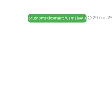
29 มิ.ย. 2
งานราชการ/รัฐวิสาหกิจ/บริการสังคม