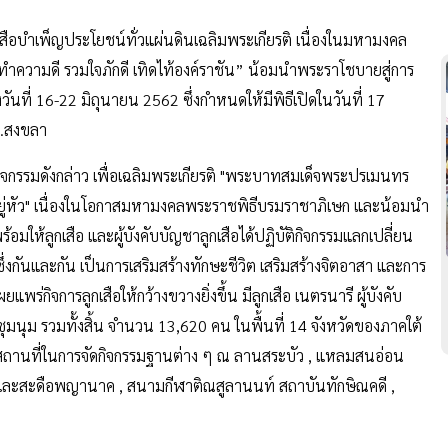
เสือบำเพ็ญประโยชน์ทั่วแผ่นดินเฉลิมพระเกียรติ เนื่องในมหามงคล
าทำความดี รวมใจภักดี เทิดไท้องค์ราชัน” น้อมนำพระราโชบายสู่การ
ันที่ 16-22 มิถุนายน 2562 ซึ่งกำหนดให้มีพิธีเปิดในวันที่ 17
จ.สงขลา
ดกิจกรรมดังกล่าว เพื่อเฉลิมพระเกียรติ "พระบาทสมเด็จพระปรเมนทร
อยู่หัว" เนื่องในโอกาสมหามงคลพระราชพิธีบรมราชาภิเษก และน้อมนำ
อมให้ลูกเสือ และผู้บังคับบัญชาลูกเสือได้ปฏิบัติกิจกรรมแลกเปลี่ยน
่งกันและกัน เป็นการเสริมสร้างทักษะชีวิต เสริมสร้างจิตอาสา และการ
ร่กิจการลูกเสือให้กว้างขวางยิ่งขึ้น มีลูกเสือ เนตรนารี ผู้บังคับ
ุมนุม รวมทั้งสิ้น จำนวน 13,620 คน ในพื้นที่ 14 จังหวัดของภาคใต้
สถานที่ในการจัดกิจกรรมฐานต่าง ๆ ณ ลานสระบัว , แหลมสนอ่อน
และสะดือพญานาค , สนามกีฬาติณสูลานนท์ สถาบันทักษิณคดี ,