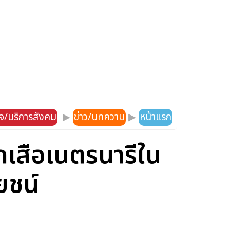
ิจ/บริการสังคม
▶
ข่าว/บทความ
▶
หน้าแรก
เสือเนตรนารีใน
ยชน์