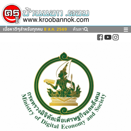
เนื้อหาดีๆสำหรับทุกคน
8 ส.ค. 2569
☰
ค้นหา