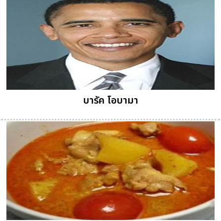
บารัค โอบามา