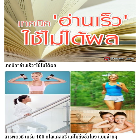
เทคนิค"อ่านเร็ว"ใช้ไม่ได้ผล
สารพัดวิธี เบิร์น 100 กิโลแคลอรี่ แค่ไม่ถึงชั่วโมง แบบง่ายๆ