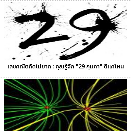
เลขคณิตคิดไม่ยาก : คุณรู้จัก "29 กุมภา" ดีแค่ไหน