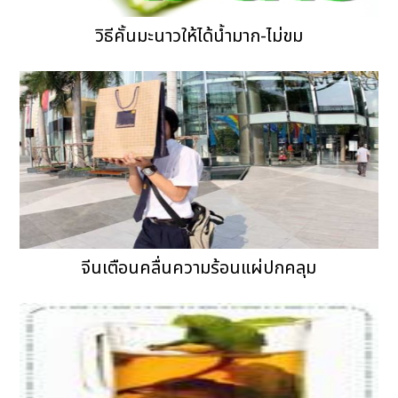
วิธีคั้นมะนาวให้ได้น้ำมาก-ไม่ขม
จีนเตือนคลื่นความร้อนแผ่ปกคลุม