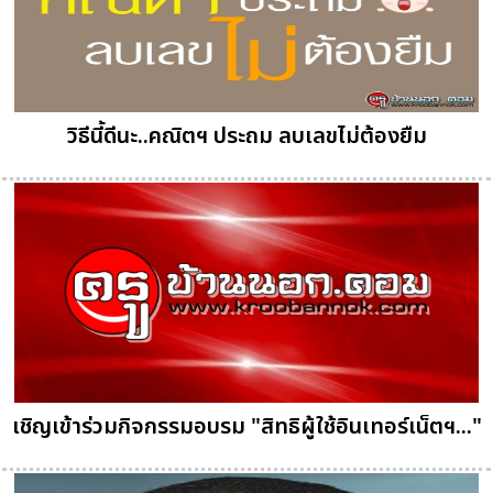
วิธีนี้ดีนะ..คณิตฯ ประถม ลบเลขไม่ต้องยืม
เชิญเข้าร่วมกิจกรรมอบรม "สิทธิผู้ใช้อินเทอร์เน็ตฯ..."