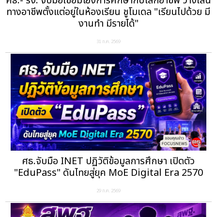
ศธ.- รง. จับมือเชื่อมโยงการศึกษากับโลกอาชีพ วางเส้น
ทางอาชีพตั้งแต่อยู่ในห้องเรียน ชูโมเดล "เรียนไปด้วย มี
งานทำ มีรายได้"
31 ก.ค. 2569
ศธ.จับมือ INET ปฏิวัติข้อมูลการศึกษา เปิดตัว
"EduPass" ดันไทยสู่ยุค MoE Digital Era 2570
29 ก.ค. 2569