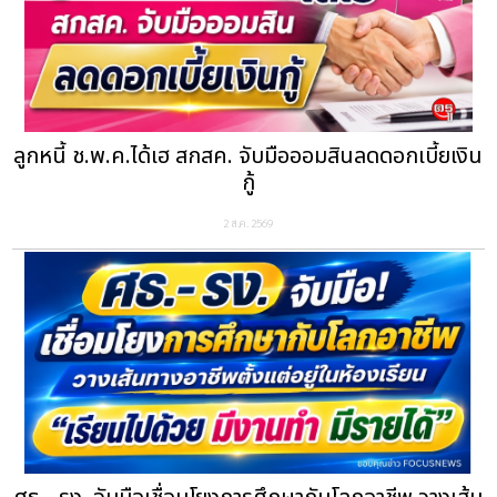
ลูกหนี้ ช.พ.ค.ได้เฮ สกสค. จับมือออมสินลดดอกเบี้ยเงิน
กู้
2 ส.ค. 2569