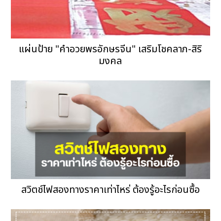
แผ่นป้าย "คำอวยพรอักษรจีน" เสริมโชคลาภ-สิริ
มงคล
สวิตช์ไฟสองทางราคาเท่าไหร่ ต้องรู้อะไรก่อนซื้อ