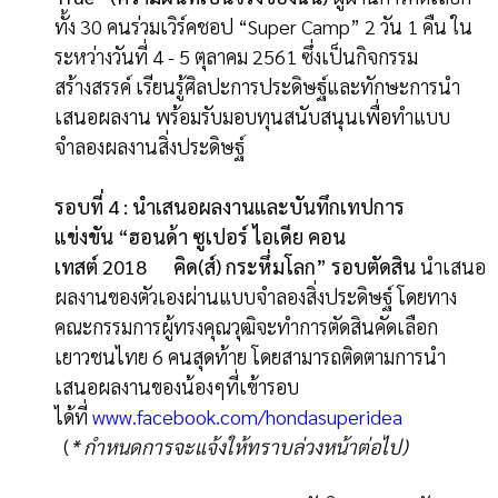
ทั้ง 30 คนร่วมเวิร์คชอป “Super Camp” 2 วัน 1 คืน ใน
ระหว่างวันที่ 4 - 5 ตุลาคม 2561 ซึ่งเป็นกิจกรรม
สร้างสรรค์ เรียนรู้ศิลปะการประดิษฐ์และทักษะการนำ
เสนอผลงาน พร้อมรับมอบทุนสนับสนุนเพื่อทำแบบ
จำลองผลงานสิ่งประดิษฐ์
รอบที่
4
:
นำเสนอผลงานและบันทึกเทปการ
แข่งขัน
“
ฮอนด้า ซูเปอร์ ไอเดีย คอน
เทสต์
2018
คิด
(
ส์
)
กระหึ่มโลก
”
รอบตัดสิน
นำเสนอ
ผลงานของตัวเองผ่านแบบจำลองสิ่งประดิษฐ์ โดยทาง
คณะกรรมการผู้ทรงคุณวุฒิจะทำการตัดสินคัดเลือก
เยาวชนไทย 6 คนสุดท้าย โดยสามารถติดตามการนำ
เสนอผลงานของน้องๆที่เข้ารอบ
ได้ที่
www
.
facebook
.
com
/
hondasuperidea
(
*
กำหนดการ
จะแจ้งให้ทราบล่วงหน้าต่อไป
)