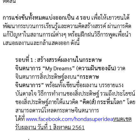
ตัดสิน
การแข่งขันทั้งหมดแบ่งออกเป็น
4 รอบ
เพื่อให้เยาวชนได้
พัฒนากระบวนการเรียนรู้และความคิดสร้างสรรค์ ผ่านการคิด
แก้ปัญหาในสถานการณ์ต่างๆ พร้อมฝึกฝนวิธีการพูดเพื่อนำ
เสนอผลงานและกล้าแสดงออก ดังนี้
รอบที่
1
:
สร้างสรรค์ผลงานในกระดาษ
จินตนาการ
“
My Dreams
” (
ความฝันของฉัน
)
วาด
จินตนาการสิ่งประดิษฐ์ลงบน
“
กระดาษ
จินตนาการ
”
พร้อมทั้งเขียนชื่อผลงาน บรรยายแรง
บันดาลใจ วิธีการทำงานของสิ่งประดิษฐ์ รวมถึงประโยชน์
ของสิ่งประดิษฐ์ภายใต้แนวคิด
“คิด
(ส์)
กระหึ่มโลก
”
โดย
สามารถดาวน์โหลดกระดาษจินตนาการ
ได้ที่
www
.
facebook
.
com
/
hondasuperidea
หมดเขต
รับผลงาน
วันที่
1 สิงหาคม 2561