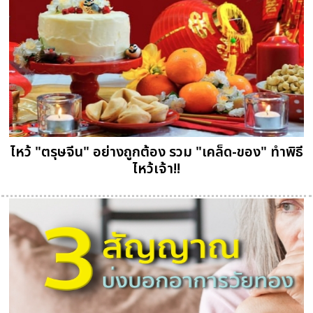
ไหว้ "ตรุษจีน" อย่างถูกต้อง รวม "เคล็ด-ของ" ทำพิธี
ไหว้เจ้า!!