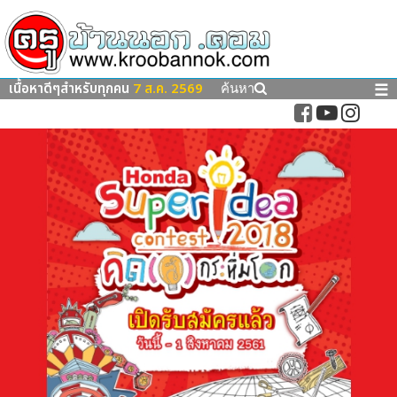
เนื้อหาดีๆสำหรับทุกคน
7 ส.ค. 2569
☰
ค้นหา