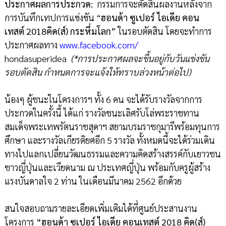
ประกาศผลการประกวด
:
กรรมการจะตัดสินผลงานหลังจาก
การบันทึกเทปการแข่งขัน “
ฮอนด้า ซูเปอร์ ไอเดีย คอน
เทสต์
2018
คิด
(
ส์
)
กระหึ่มโลก
”
ในรอบตัดสิน โดยจะทำการ
ประกาศผลทาง
www
.
facebook
.
com
/
hondasuperidea
(*
การประกาศผลจะขึ้นอยู่กับวันแข่งขัน
รอบตัดสิ
น กำหนดการจะแจ้งให้ทราบล่วงหน้าต่อไป)
น้องๆ ผู้ชนะในโครงการฯ ทั้ง 6 คน จะได้รับรางวัลจากการ
ประกวดในครั้งนี้ ได้แก่ รางวัลชนะเลิศรับโล่พระราชทาน
สมเด็จพระเทพรัตนราชสุดาฯ สยามบรมราชกุมารีพร้อมทุนการ
ศึกษา และรางวัลเกียรติยศอีก 5 รางวัล ทั้งหมดนี้จะได้ร่วมเดิน
ทางไปแลกเปลี่ยนวัฒนธรรมและความคิดสร้างสรรค์กับเยาวชน
ชาวญี่ปุ่นและเวียดนาม ณ ประเทศญี่ปุ่น พร้อมกับครูผู้สร้าง
แรงบันดาลใจ 2 ท่าน ในเดือนมีนาคม 2562 อีกด้วย
สนใจสอบถามรายละเอียดเพิ่มเติมได้ที่ศูนย์ประสานงาน
โครงการ
“ฮอนด้า ซูเปอร์ ไอเดีย คอนเทสต์ 2018 คิด(ส์)