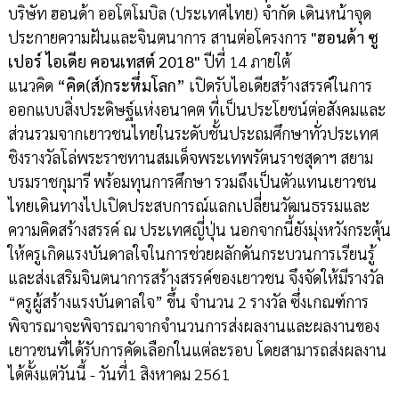
บริษัท ฮอนด้า ออโตโมบิล (ประเทศไทย) จำกัด เดินหน้าจุด
ประกายความฝันและจินตนาการ สานต่อโครงการ
"
ฮอนด้า
ซู
เปอร์
ไอเดีย
คอนเทสต์
2018
"
ปีที่ 14 ภายใต้
แนวคิด
“
คิด
(
ส์
)
กระหึ่มโลก
”
เปิดรับไอเดียสร้างสรรค์ในการ
ออกแบบสิ่งประดิษฐ์แห่งอนาคต ที่เป็นประโยชน์ต่อสังคมและ
ส่วนรวมจากเยาวชนไทยในระดับชั้นประถมศึกษาทั่วประเทศ
ชิงรางวัลโล่พระราชทานสมเด็จพระเทพรัตนราชสุดาฯ สยาม
บรมราชกุมารี พร้อมทุนการศึกษา รวมถึงเป็นตัวแทนเยาวชน
ไทยเดินทางไปเปิดประสบการณ์แลกเปลี่ยนวัฒนธรรมและ
ความคิดสร้างสรรค์ ณ ประเทศญี่ปุ่น นอกจากนี้ยังมุ่งหวังกระตุ้น
ให้ครูเกิดแรงบันดาลใจในการช่วยผลักดันกระบวนการเรียนรู้
และส่งเสริมจินตนาการสร้างสรรค์ของเยาวชน จึงจัดให้มีรางวัล
“ครูผู้สร้างแรงบันดาลใจ” ขึ้น จำนวน 2 รางวัล ซึ่งเกณฑ์การ
พิจารณาจะพิจารณาจากจำนวนการส่งผลงานและผลงานของ
เยาวชนที่ได้รับการคัดเลือกในแต่ละรอบ โดยสามารถส่งผลงาน
ได้ตั้งแต่วันนี้ - วันที่1 สิงหาคม 2561