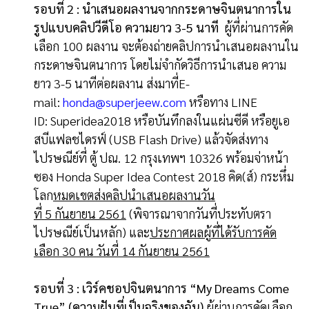
รอบที่
2
:
นำเสนอผลงานจากกระดาษจินตนาการใน
รูปแบบคลิปวีดีโอ ความยาว
3
-
5 นาที
ผู้ที่ผ่านการคัด
เลือก 100 ผลงาน จะต้องถ่ายคลิปการนำเสนอผลงานใน
กระดาษจินตนาการ โดยไม่จำกัดวิธีการนำเสนอ ความ
ยาว 3-5 นาทีต่อผลงาน ส่งมาที่E-
mail:
honda@superjeew
.
com
หรือทาง LINE
ID: Superidea2018 หรือบันทึกลงในแผ่นซีดี หรือยูเอ
สบีแฟลชไดรฟ์ (USB Flash Drive) แล้วจัดส่งทาง
ไปรษณีย์ที่ ตู้ ปณ. 12 กรุงเทพฯ 10326 พร้อมจ่าหน้า
ซอง Honda Super Idea Contest 2018 คิด(ส์) กระหึ่ม
โลก
หมดเขตส่งคลิปนำเสนอผลงานวัน
ที่
5 กันยายน 2561
(พิจารณาจากวันที่ประทับตรา
ไปรษณีย์เป็นหลัก) และ
ประกาศผลผู้ที่ได้รับการคัด
เลือก
30 คน
วันที่
14 กันยายน 2561
รอบที่
3
:
เวิร์คชอปจินตนาการ
“
My Dreams Come
True
” (
ความฝันที่เป็นจริงของฉัน
)
ผู้ผ่านการคัดเลือก