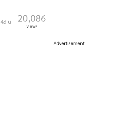
20,086
:43 น.
views
Advertisement