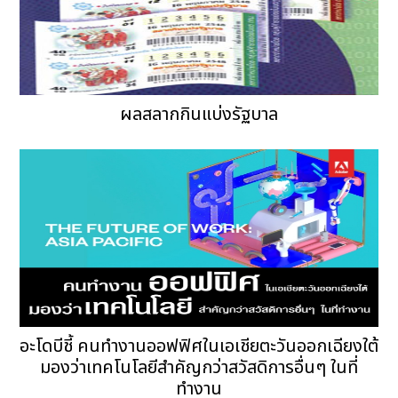
ผลสลากกินแบ่งรัฐบาล
อะโดบีชี้ คนทำงานออฟฟิศในเอเชียตะวันออกเฉียงใต้
มองว่าเทคโนโลยีสำคัญกว่าสวัสดิการอื่นๆ ในที่
ทำงาน