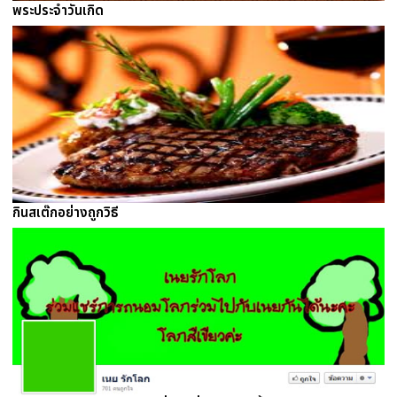
พระประจำวันเกิด
กินสเต๊กอย่างถูกวิธี