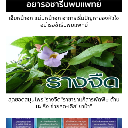
เจ็บหน้าอก แน่นหน้าอก อาการเริ่มปัญหาของหัวใจ
อย่ารอช้ารีบพบแพทย์
สุดยอดสมุนไพร"รางจืด"ราชายาแก้สารพัดพิษ ต้าน
มะเร็ง ช่วยลด-เลิก"ยาบ้า"