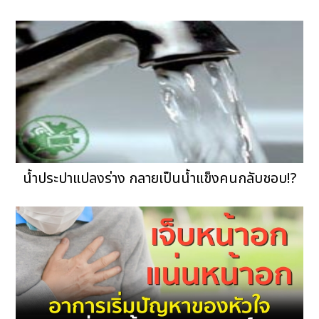
น้ำประปาแปลงร่าง กลายเป็นน้ำแข็งคนกลับชอบ!?