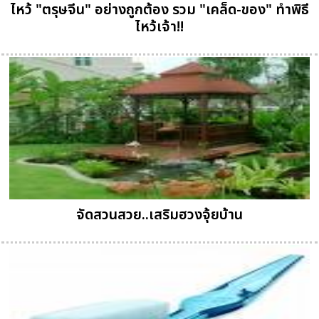
ไหว้ "ตรุษจีน" อย่างถูกต้อง รวม "เคล็ด-ของ" ทำพิธี
ไหว้เจ้า!!
จัดสวนสวย..เสริมฮวงจุ้ยบ้าน