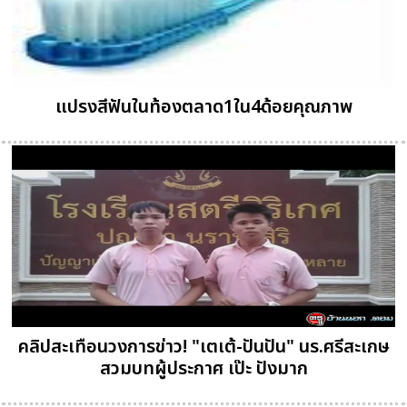
แปรงสีฟันในท้องตลาด1ใน4ด้อยคุณภาพ
คลิปสะเทือนวงการข่าว! "เตเต้-ปันปัน" นร.ศรีสะเกษ
สวมบทผู้ประกาศ เป๊ะ ปังมาก