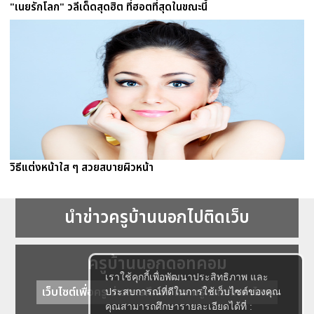
"เนยรักโลก" วลีเด็ดสุดฮิต ที่ฮอตที่สุดในขณะนี้
วิธีแต่งหน้าใส ๆ สวยสบายผิวหน้า
นำข่าวครูบ้านนอกไปติดเว็บ
ครูบ้านนอกดอทคอม
เราใช้คุกกี้เพื่อพัฒนาประสิทธิภาพ และ
เว็บไซต์เพื่อครู ข่าวการศึกษา ความรู้ การศึกษาไทย
ประสบการณ์ที่ดีในการใช้เว็บไซต์ของคุณ
คุณสามารถศึกษารายละเอียดได้ที่ :