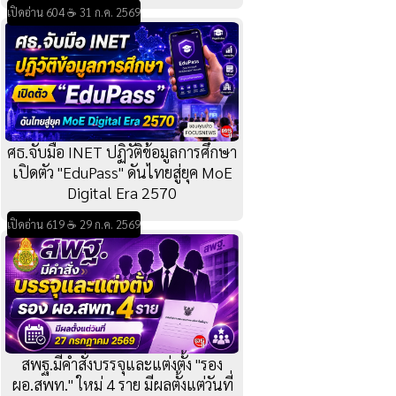
เปิดอ่าน 604 ☕ 31 ก.ค. 2569
ศธ.จับมือ INET ปฏิวัติข้อมูลการศึกษา
เปิดตัว "EduPass" ดันไทยสู่ยุค MoE
Digital Era 2570
เปิดอ่าน 619 ☕ 29 ก.ค. 2569
สพฐ.มีคำสั่งบรรจุและแต่งตั้ง "รอง
ผอ.สพท." ใหม่ 4 ราย มีผลตั้งแต่วันที่