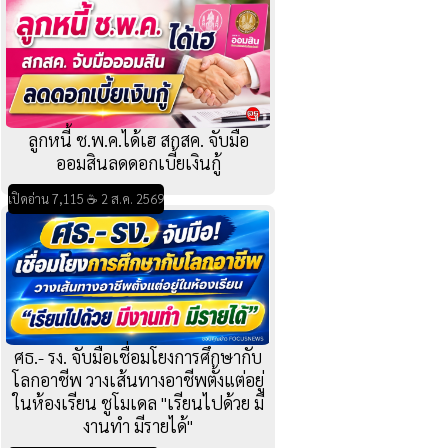
ลูกหนี้ ช.พ.ค.ได้เฮ สกสค. จับมือ
ออมสินลดดอกเบี้ยเงินกู้
เปิดอ่าน 7,115 ☕ 2 ส.ค. 2569
ศธ.- รง. จับมือเชื่อมโยงการศึกษากับ
โลกอาชีพ วางเส้นทางอาชีพตั้งแต่อยู่
ในห้องเรียน ชูโมเดล "เรียนไปด้วย มี
งานทำ มีรายได้"