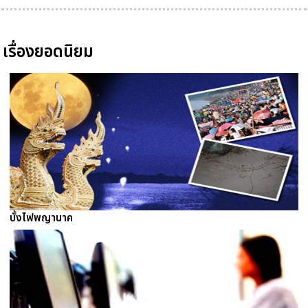
เรื่องยอดนิยม
บั้งไฟพญานาค