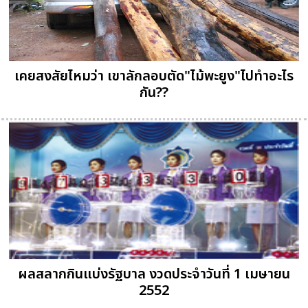
เคยสงสัยไหมว่า เขาลักลอบตัด"ไม้พะยูง"ไปทำอะไร
กัน??
ผลสลากกินแบ่งรัฐบาล งวดประจำวันที่ 1 เมษายน
2552