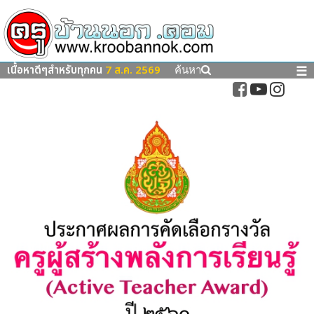
เนื้อหาดีๆสำหรับทุกคน
7 ส.ค. 2569
☰
ค้นหา