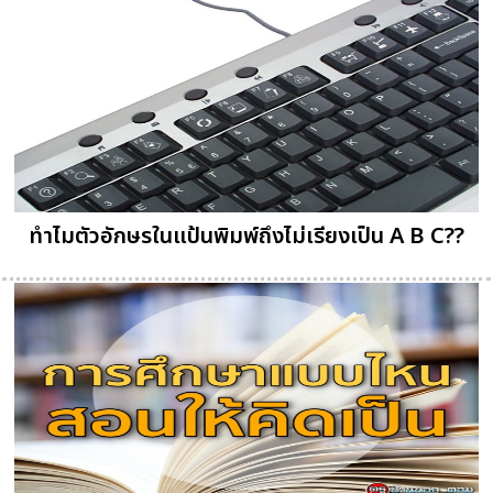
ทำไมตัวอักษรในแป้นพิมพ์ถึงไม่เรียงเป็น A B C??