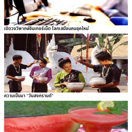
เปิดวงวิพากษ์อินเทอร์เน็ต โลกเสมือนคนยุคใหม่
ความเป็นมา "วันสงกรานต์"