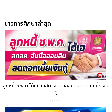
ข่าวการศึกษาล่าสุด
ลูกหนี้ ช.พ.ค.ได้เฮ สกสค. จับมือออมสินลดดอกเบี้ยเงิน
กู้
2 ส.ค. 2569