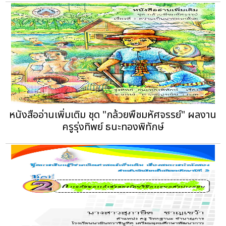
หนังสืออ่านเพิ่มเติม ชุด "กล้วยพืชมหัศจรรย์" ผลงาน
ครูรุ่งทิพย์ ธนะทองพิทักษ์