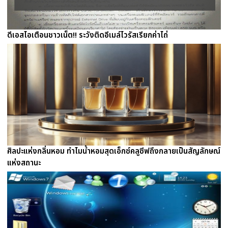
ดีเอสไอเตือนชาวเน็ต!! ระวังติดอีเมล์ไวรัสเรียกค่าไถ่
ศิลปะแห่งกลิ่นหอม ทำไมน้ำหอมสุดเอ็กซ์คลูซีฟถึงกลายเป็นสัญลักษณ์
แห่งสถานะ