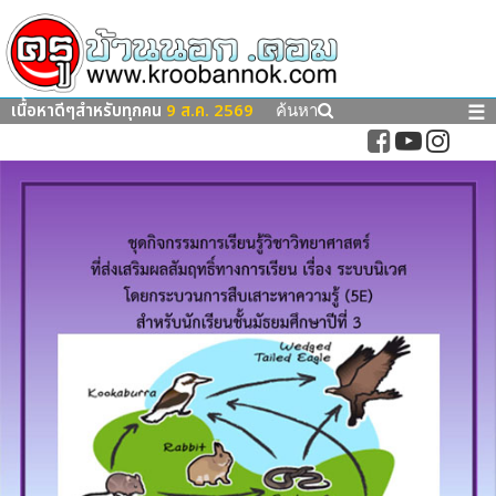
เนื้อหาดีๆสำหรับทุกคน
9 ส.ค. 2569
☰
ค้นหา