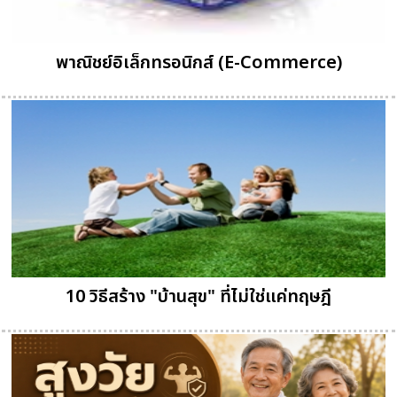
พาณิชย์อิเล็กทรอนิกส์ (E-Commerce)
10 วิธีสร้าง "บ้านสุข" ที่ไม่ใช่แค่ทฤษฎี