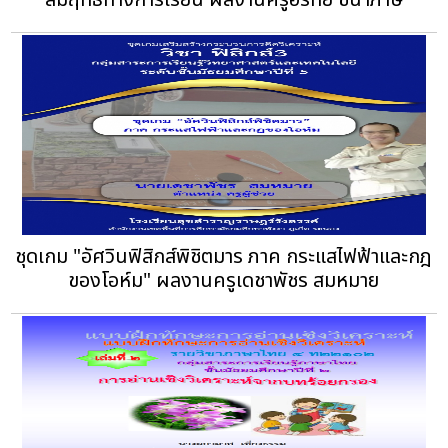
สัมฤทธิ์ทางการเรียน ผลงานครูอรทัย ชินาภาษ
ชุดเกม "อัศวินฟิสิกส์พิชิตมาร ภาค กระแสไฟฟ้าและกฎ
ของโอห์ม" ผลงานครูเดชาพัชร สมหมาย