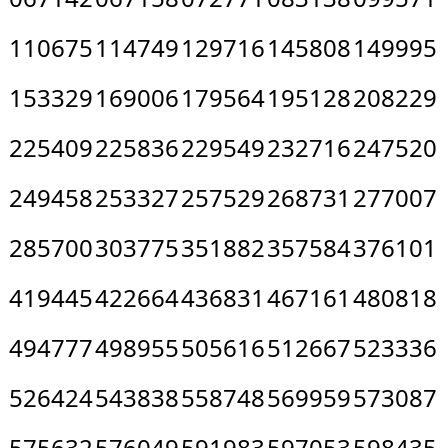
110675
114749
129716
145808
149995
153329
169006
179564
195128
208229
225409
225836
229549
232716
247520
249458
253327
257529
268731
277007
285700
303775
351882
357584
376101
419445
422664
436831
467161
480818
494777
498955
505616
512667
523336
526424
543838
558748
569959
573087
575632
576049
591983
597053
598435