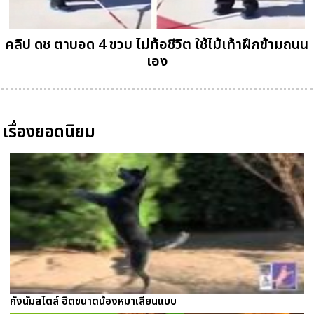
คลิป ดช ตาบอด 4 ขวบ ไม่ท้อชีวิต ใช้ไม้เท้าฝึกข้ามถนน
เอง
เรื่องยอดนิยม
กังนัมสไตล์ ฮิตขนาดน้องหมาเลียนแบบ