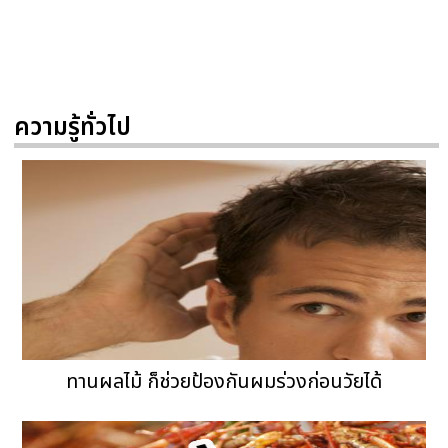
ความรู้ทั่วไป
ทานผลไม้ ก็ช่วยป้องกันผมร่วงก่อนวัยได้