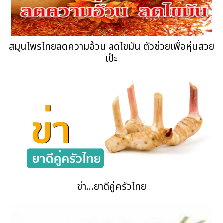
สมุนไพรไทยลดความอ้วน ลดไขมัน ตัวช่วยเพื่อหุ่นสวย
เป๊ะ
ข่า...ยาดีคู่ครัวไทย