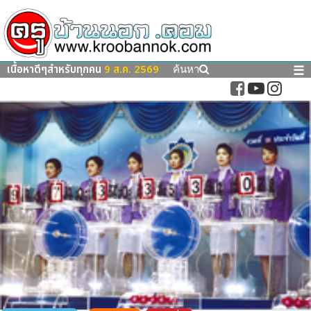
เนื้อหาดีๆสำหรับทุกคน
9 ส.ค. 2569
☰
ค้นหา