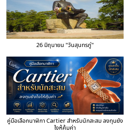
26 มิถุนายน "วันสุนทรภู่"
คู่มือเลือกนาฬิกา Cartier สำหรับนักสะสม ลงทุนยัง
ไงห้คุ้มค่า