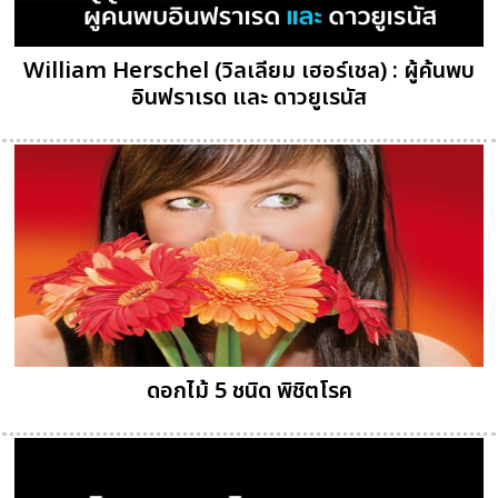
William Herschel (วิลเลียม เฮอร์เชล) : ผู้ค้นพบ
อินฟราเรด และ ดาวยูเรนัส
ดอกไม้ 5 ชนิด พิชิตโรค