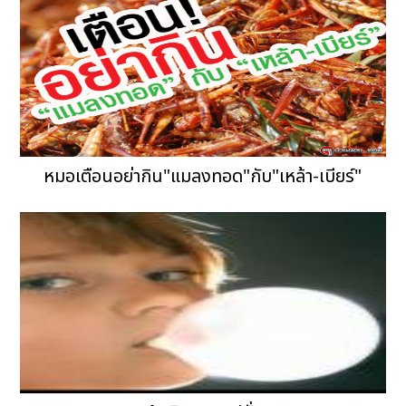
หมอเตือนอย่ากิน"แมลงทอด"กับ"เหล้า-เบียร์"