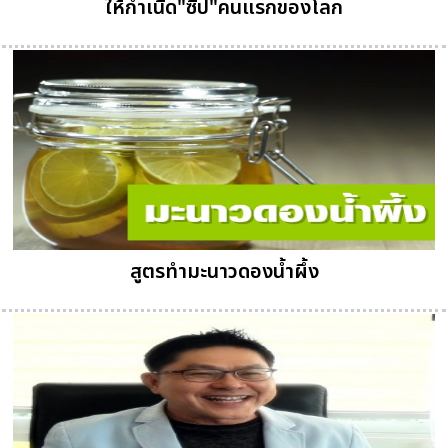
ให้กำเนิด"ซิป"คนแรกของโลก
สูตรทำมะนาวดองน้ำผึ้ง