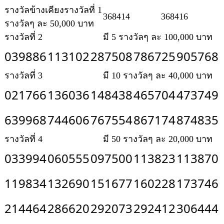
รางวัลข้างเคียงรางวัลที่ 1
368414
368416
รางวัลๆ ละ 50,000 บาท
รางวัลที่ 2
มี 5 รางวัลๆ ละ 100,000 บาท
039886
113102
287508
786725
905768
รางวัลที่ 3
มี 10 รางวัลๆ ละ 40,000 บาท
021766
136036
148438
465704
473749
639968
744606
767554
867174
874835
รางวัลที่ 4
มี 50 รางวัลๆ ละ 20,000 บาท
033994
060555
097500
113823
113870
119834
132690
151677
160228
173746
214464
286620
292073
292412
306444