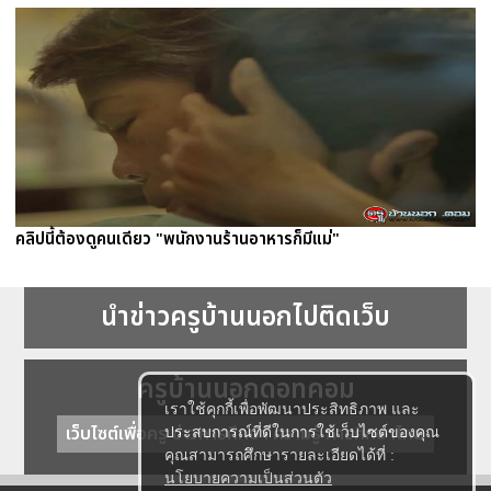
คลิปนี้ต้องดูคนเดียว "พนักงานร้านอาหารก็มีแม่"
นำข่าวครูบ้านนอกไปติดเว็บ
ครูบ้านนอกดอทคอม
เราใช้คุกกี้เพื่อพัฒนาประสิทธิภาพ และ
เว็บไซต์เพื่อครู ข่าวการศึกษา ความรู้ การศึกษาไทย
ประสบการณ์ที่ดีในการใช้เว็บไซต์ของคุณ
คุณสามารถศึกษารายละเอียดได้ที่ :
นโยบายความเป็นส่วนตัว