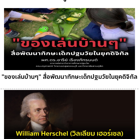
"ของเล่นบ้านๆ" สื่อพัฒนาทักษะเด็กปฐมวัยในยุคดิจิทัล