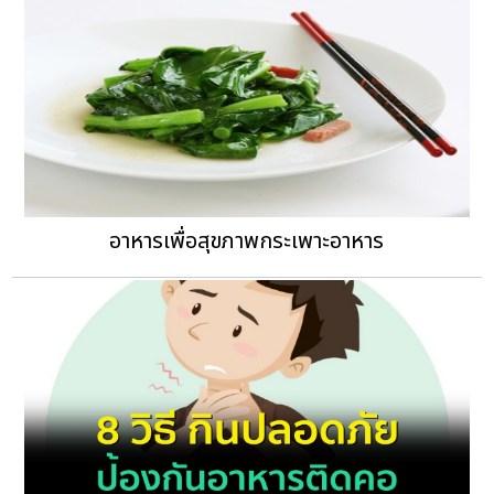
อาหารเพื่อสุขภาพกระเพาะอาหาร