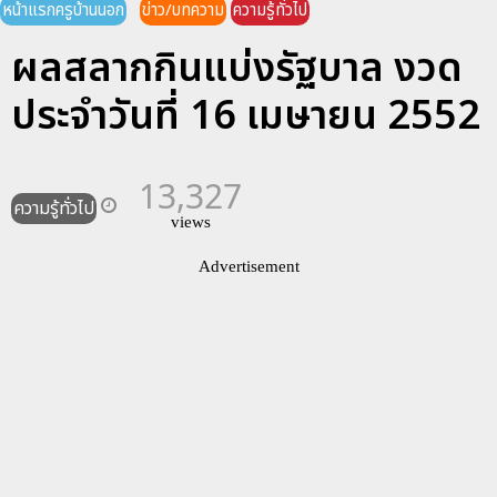
หน้าแรกครูบ้านนอก
ข่าว/บทความ
ความรู้ทั่วไป
ผลสลากกินแบ่งรัฐบาล งวด
ประจำวันที่ 16 เมษายน 2552
13,327
ความรู้ทั่วไป
views
Advertisement