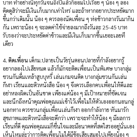
บาท ทำอย่างนี้ทุกวันจนถึงปีแล้วก็ออมไปเรื่อย ๆ น้อง ๆ ลอง
คิดดูสิว่าจะมีเงินเก็บมากเท่าไหร่ และถ้าหากอยากประหยัดมาก
ขึ้นกว่าเดิมนั้น น้อง ๆ ควรลองนัดเพื่อน ๆ ห่อข้าวกลางวันมากิน
กัน เพราะน้อง ๆ จะลดค่าใช้จ่ายลงมากถึงวันละ 25-45 บาท
รับรองว่าจะประหยัดค่าข้าวและมีเงินเก็บมากขึ้นเยอะเลยที
เดียว
4.
ติดเพื่อน
เด็กม.ปลายเป็นวัยรุ่นตอนปลายที่กำลังอยากรู้
อยากลองไปเสียหมด แล้วก็มักจะติดเพื่อนเป็นพิเศษ บางกลุ่ม
ชวนกันดื่มเหล้าสูบบุหรี่ เล่นเกมจนติด บางกลุ่มชวนกันเล่น
กีฬา เรียนและติวหนังสือ น้อง ๆ จึงควรเลือกคบเพื่อนให้ดีและ
อย่าหลงผิดเป็นอันขาด เพียงแค่น้อง ๆ มีเป้าหมายที่ชัดเจน
และนึกถึงหน้าคุณพ่อคุณแม่เข้าไว้เพื่อไม่ให้ตัวเองออกนอนกลู่
นอกทาง ควรชวนกลุ่มเพื่อนเล่นกีฬา ออกกำลังกาย หันมารัก
สุขภาพและติวหนังสือจะดีกว่า เพราะจะทำให้น้อง ๆ มีผลการ
เรียนที่ดี คุณพ่อคุณแม่ก็ชื่นใจและมีอนาคตที่สดใสรออยู่นั่นเอง
เห็นไหมล่ะว่าการติดเพื่อนไม่ได้มีข้อเสียเสมอไปเพียงน้อง ๆ