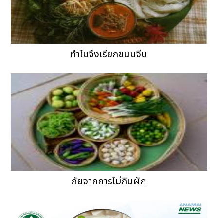
ทำไมจึงเรียกขนมจีน
ภัยจากการไม่กินผัก