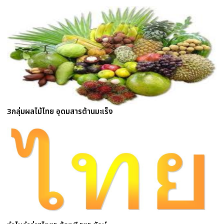
3กลุ่มผลไม้ไทย อุดมสารต้านมะเร็ง