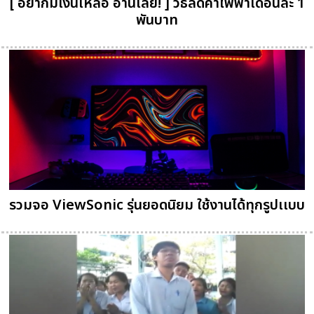
[ อยากมีเงินเหลือ อ่านเลย! ] วิธีลดค่าไฟฟ้าเดือนละ 1
พันบาท
รวมจอ ViewSonic รุ่นยอดนิยม ใช้งานได้ทุกรูปเเบบ