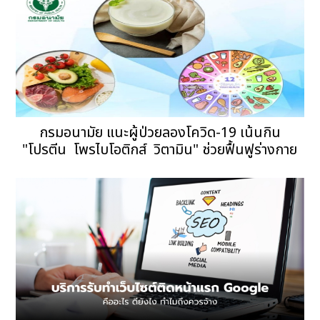
กรมอนามัย แนะผู้ป่วยลองโควิด-19 เน้นกิน
"โปรตีน  โพรไบโอติกส์  วิตามิน" ช่วยฟื้นฟูร่างกาย