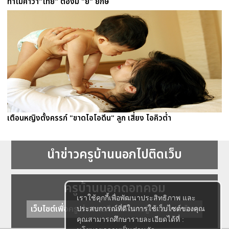
ทำไมคำว่า"ไทย" ต้องมี "ย" ยักษ์
เตือนหญิงตั้งครรภ์ "ขาดไอโอดีน" ลูก เสี่ยง ไอคิวต่ำ
นำข่าวครูบ้านนอกไปติดเว็บ
ครูบ้านนอกดอทคอม
เราใช้คุกกี้เพื่อพัฒนาประสิทธิภาพ และ
เว็บไซต์เพื่อครู ข่าวการศึกษา ความรู้ การศึกษาไทย
ประสบการณ์ที่ดีในการใช้เว็บไซต์ของคุณ
คุณสามารถศึกษารายละเอียดได้ที่ :