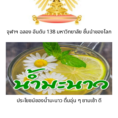
จุฬาฯ ฉลอง อันดับ 138 มหาวิทยาลัย ชั้นนำของโลก
ประโยชน์ของน้ำมะนาว ดื่มอุ่น ๆ ยามเช้า ดี