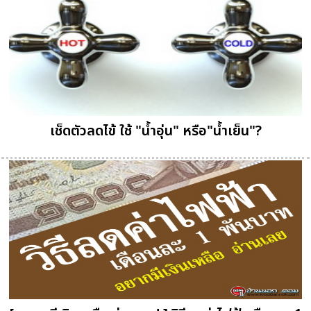
เช็ดตัวลดไข้ ใช้ "น้ำอุ่น" หรือ"น้ำเย็น"?