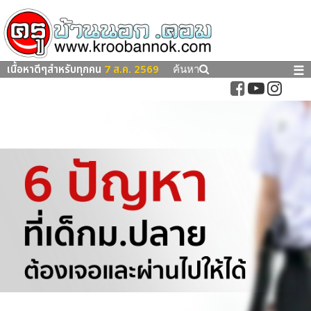
เนื้อหาดีๆสำหรับทุกคน
7 ส.ค. 2569
☰
ค้นหา