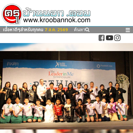
เนื้อหาดีๆสำหรับทุกคน
7 ส.ค. 2569
☰
ค้นหา