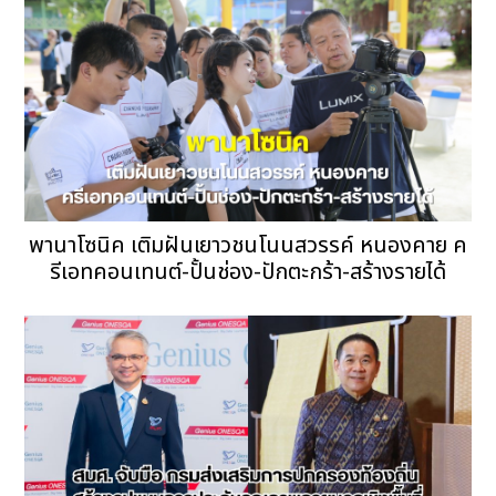
พานาโซนิค เติมฝันเยาวชนโนนสวรรค์ หนองคาย ค
รีเอทคอนเทนต์-ปั้นช่อง-ปักตะกร้า-สร้างรายได้