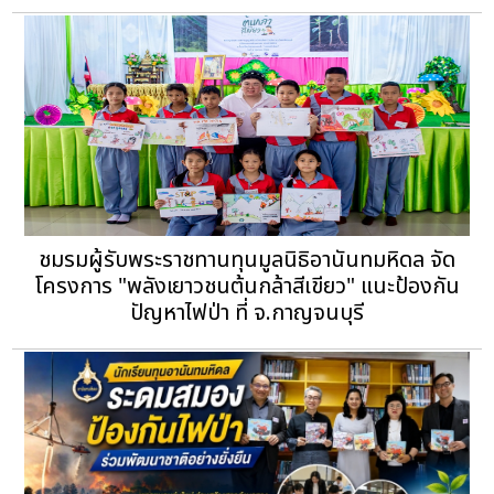
ชมรมผู้รับพระราชทานทุนมูลนิธิอานันทมหิดล จัด
โครงการ "พลังเยาวชนต้นกล้าสีเขียว" แนะป้องกัน
ปัญหาไฟป่า ที่ จ.กาญจนบุรี