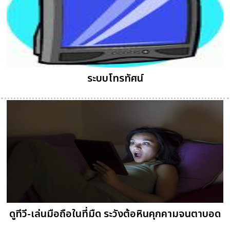
ระบบโทรทัศน์
ดูทีวี-เล่นมือถือในที่มืด ระวังต้อหินคุกคามจนตาบอด