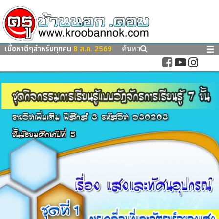
เนื้อหาดีๆสำหรับทุกคน
8 ส.ค. 2569
☰
ค้นหา