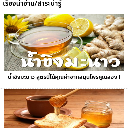
เรื่องน่าอ่าน/สาระน่ารู้
น้ำขิงมะนาว สูตรนี้ได้คุณค่าจากสมุนไพรคูณสอง !