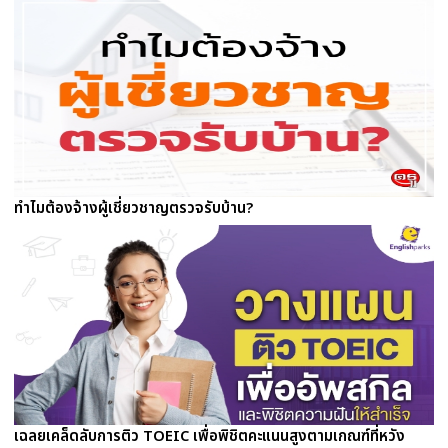
ทำไมต้องจ้างผู้เชี่ยวชาญตรวจรับบ้าน?
เฉลยเคล็ดลับการติว TOEIC เพื่อพิชิตคะแนนสูงตามเกณฑ์ที่หวัง