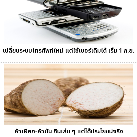
เปลี่ยนระบบโทรศัพท์ใหม่ แต่ใช้เบอร์เดิมได้ เริ่ม 1 ก.ย.
หัวเผือก-หัวมัน กินเล่น ๆ แต่ได้ประโยชน์จริง