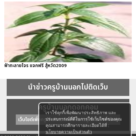
ฟ้าทะลายโจร แจกฟรี สู้หวัด2009
นำข่าวครูบ้านนอกไปติดเว็บ
ครูบ้านนอกดอทคอม
เราใช้คุกกี้เพื่อพัฒนาประสิทธิภาพ และ
เว็บไซต์เพื่อครู ข่าวการศึกษา ความรู้ การศึกษาไทย
ประสบการณ์ที่ดีในการใช้เว็บไซต์ของคุณ
คุณสามารถศึกษารายละเอียดได้ที่ :
นโยบายความเป็นส่วนตัว