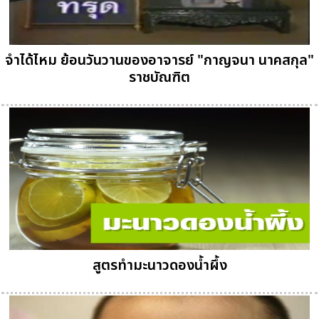
จำได้ไหม ย้อนวันวานของอาจารย์ "กาญจนา นาคสกุล"
ราชบัณฑิต
สูตรทำมะนาวดองน้ำผึ้ง