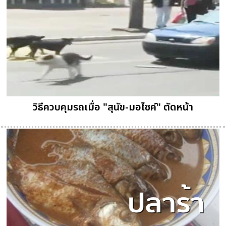
วิธีควบคุมรถเมื่อ "สุนัข-มอไซค์" ตัดหน้า