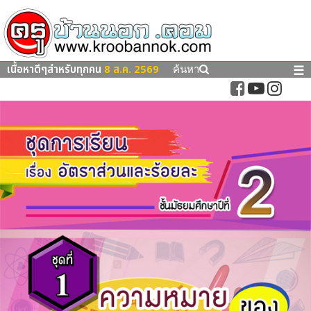
เนื้อหาดีๆสำหรับทุกคน
8 ส.ค. 2569
☰
ค้นหา